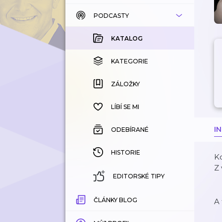
PODCASTY
KATALOG
KOUPENÉ
KATALOG
KATEGORIE
KATEGORIE
ZÁLOŽKY
ZÁLOŽKY
HISTORIE
LÍBÍ SE MI
I
ODEBÍRANÉ
HISTORIE
Kd
Z 
EDITORSKÉ TIPY
ČLÁNKY BLOG
A 