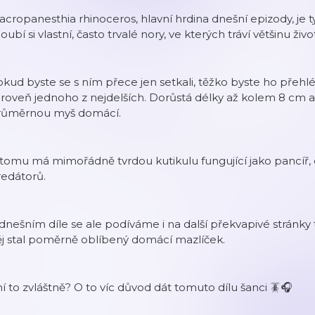
acropanesthia rhinoceros, hlavní hrdina dnešní epizody, 
oubí si vlastní, často trvalé nory, ve kterých tráví většinu živ
kud byste se s ním přece jen setkali, těžko byste ho přehléd
roveň jednoho z nejdelších. Dorůstá délky až kolem 8 cm 
růměrnou myš domácí.
tomu má mimořádně tvrdou kutikulu fungující jako pancíř,
redátorů.
dnešním díle se ale podíváme i na další překvapivé stránky 
j stal poměrně oblíbený domácí mazlíček.
í to zvláštně? O to víc důvod dát tomuto dílu šanci 🪳🎧