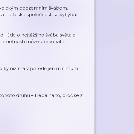
je typickým podzemním švábem.
ota – a lidské společnosti se vyhýbá.
li. Jde o nejtěžšího švába světa a
a hmotností může překonat i
 díky níž má v přírodě jen minimum
tohoto druhu – třeba na to, proč se z