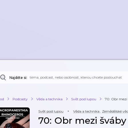
Najděte si:
od
Podcasty
Věda a technika
Svět pod lupou
70: Obr mezi 
Svět pod lupou
Věda a technika
,
Zemědělské vě
70: Obr mezi šváby 