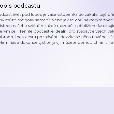
opis podcastu
dcast Svět pod lupou je vaše vstupenka do zákulisí tajů přír
lný může být gorilí samec? Nebo jak se daří některým živoč
stech našeho světa? V každé epizodě si přiblížíme fascinují
erým čelí. Tenhle podcast je ideální pro zvědavce všech vě
brodružnou cestu poznávání - dozvíte se něco nového, zís
lem nás a dokonce zjistíte, jak ji můžete pomoci chránit. 