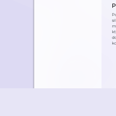
P
Po
si
mí
kt
do
ko