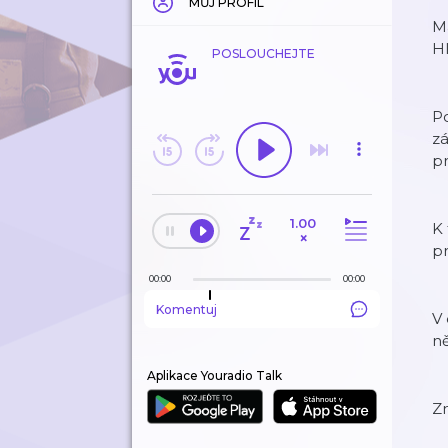
MŮJ PROFIL
M
Hl
POSLOUCHEJTE
Po
zá
p
1.00
K 
×
p
00:00
00:00
Komentuj
V 
ně
Aplikace Youradio Talk
Zn