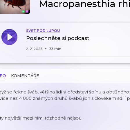
Macropanesthia rh
SVĚT POD LUPOU
Poslechněte si podcast
2. 2. 2026
33 min
NFO
KOMENTÁŘE
yž se řekne šváb, většina lidí si představí špínu a obtížného 
více než 4 000 známých druhů švábů jich s člověkem sdílí p
ty největší mezi nimi rozhodně nejsou.