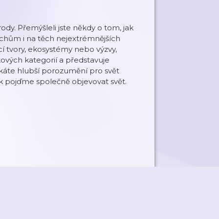
ody. Přemýšleli jste někdy o tom, jak
ichům i na těch nejextrémnějších
cí tvory, ekosystémy nebo výzvy,
kových kategorií a představuje
káte hlubší porozumění pro svět
Tak pojďme společně objevovat svět.