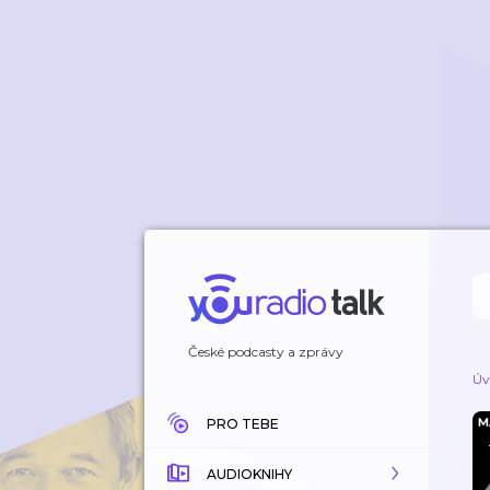
České podcasty a zprávy
Úv
PRO TEBE
AUDIOKNIHY