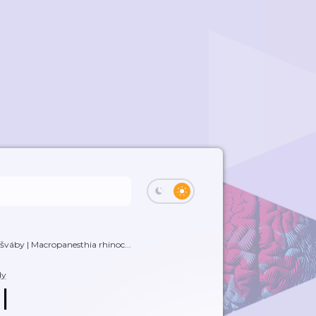
šváby | Macropanesthia rhinoc...
dy
|