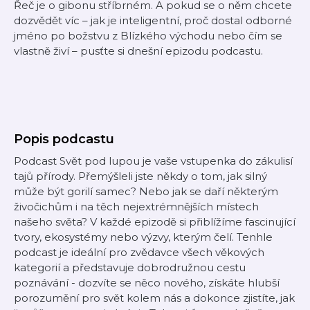
Řeč je o gibonu stříbrném. A pokud se o něm chcete
dozvědět víc – jak je inteligentní, proč dostal odborné
jméno po božstvu z Blízkého východu nebo čím se
vlastně živí – pusťte si dnešní epizodu podcastu.
Popis podcastu
Podcast Svět pod lupou je vaše vstupenka do zákulisí
tajů přírody. Přemýšleli jste někdy o tom, jak silný
může být gorilí samec? Nebo jak se daří některým
živočichům i na těch nejextrémnějších místech
našeho světa? V každé epizodě si přiblížíme fascinující
tvory, ekosystémy nebo výzvy, kterým čelí. Tenhle
podcast je ideální pro zvědavce všech věkových
kategorií a představuje dobrodružnou cestu
poznávání - dozvíte se něco nového, získáte hlubší
porozumění pro svět kolem nás a dokonce zjistíte, jak