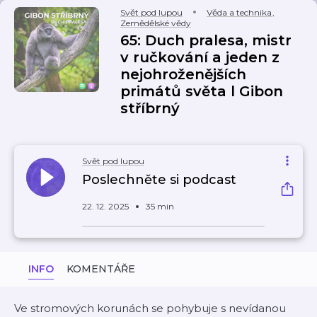
Svět pod lupou
Věda a technika
,
Zemědělské vědy
65: Duch pralesa, mistr
v ručkování a jeden z
nejohroženějších
primátů světa l Gibon
stříbrný
Svět pod lupou
Poslechněte si podcast
22. 12. 2025
35 min
INFO
KOMENTÁŘE
Ve stromových korunách se pohybuje s nevídanou