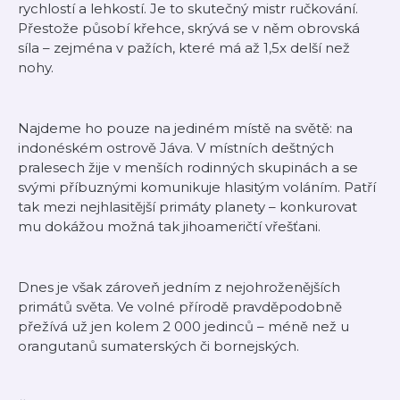
rychlostí a lehkostí. Je to skutečný mistr ručkování.
Přestože působí křehce, skrývá se v něm obrovská
síla – zejména v pažích, které má až 1,5x delší než
nohy.
Najdeme ho pouze na jediném místě na světě: na
indonéském ostrově Jáva. V místních deštných
pralesech žije v menších rodinných skupinách a se
svými příbuznými komunikuje hlasitým voláním. Patří
tak mezi nejhlasitější primáty planety – konkurovat
mu dokážou možná tak jihoameričtí vřešťani.
Dnes je však zároveň jedním z nejohroženějších
primátů světa. Ve volné přírodě pravděpodobně
přežívá už jen kolem 2 000 jedinců – méně než u
orangutanů sumaterských či bornejských.