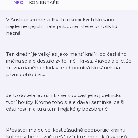
INFO
KOMENTÁŘE
V Austrálii kromě velkých a ikonických klokanů
najdeme i jejich malé příbuzné, které už tolik lidí
nezná.
Ten dnešní je velký asi jako menší králík, do českého
jména se ale dostalo zvíře jiné - krysa. Pravda ale je, že
zrovna daného hlodavce připomíná klokánek na
první pohled víc.
Je to docela labužník - velkou část jeho jídelníčku
tvoří houby. Kromě toho si ale dává i semínka, další
části rostlin a tu a tam i nějaké ty bezobratlé.
Přes svoji malou velikost zásadně podporuje krajinu
kolem sebe, hlavně rozšiřováním semínek či výtrusů