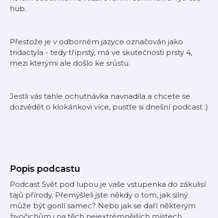
hub.
Přestože je v odborném jazyce označován jako
tridactyla - tedy tříprstý, má ve skutečnosti prsty 4,
mezi kterými ale došlo ke srůstu.
Jestli vás tahle ochutnávka navnadila a chcete se
dozvědět o klokánkovi více, pusťte si dnešní podcast :)
Popis podcastu
Podcast Svět pod lupou je vaše vstupenka do zákulisí
tajů přírody. Přemýšleli jste někdy o tom, jak silný
může být gorilí samec? Nebo jak se daří některým
živočichům i na těch nejextrémnějších místech