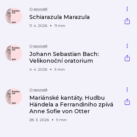
O epizodě
Schiarazula Marazula
11. 4. 2026
11 min
O epizodě
Johann Sebastian Bach:
Velikonoční oratorium
4. 4. 2026
9 min
O epizodě
Mariánské kantáty. Hudbu
Händela a Ferrandiniho zpívá
Anne Sofie von Otter
28. 3. 2026
9 min