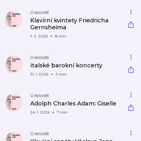
O epizodě
Klavírní kvintety Friedricha
Gernsheima
7. 2. 2026
8 min
O epizodě
Italské barokní koncerty
31. 1. 2026
9 min
O epizodě
Adolph Charles Adam: Giselle
24. 1. 2026
7 min
O epizodě