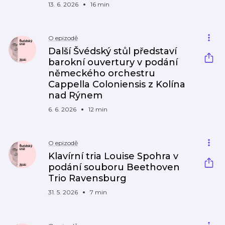
13. 6. 2026
16 min
O epizodě
Další Švédský stůl představí
barokní ouvertury v podání
německého orchestru
Cappella Coloniensis z Kolína
nad Rýnem
6. 6. 2026
12 min
O epizodě
Klavírní tria Louise Spohra v
podání souboru Beethoven
Trio Ravensburg
31. 5. 2026
7 min