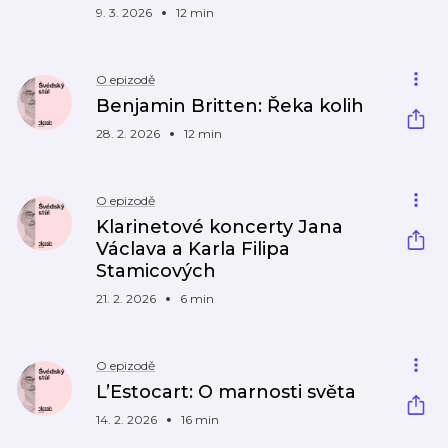
9. 3. 2026
12 min
O epizodě
Benjamin Britten: Řeka kolih
28. 2. 2026
12 min
O epizodě
Klarinetové koncerty Jana
Václava a Karla Filipa
Stamicových
21. 2. 2026
6 min
O epizodě
L’Estocart: O marnosti světa
14. 2. 2026
16 min