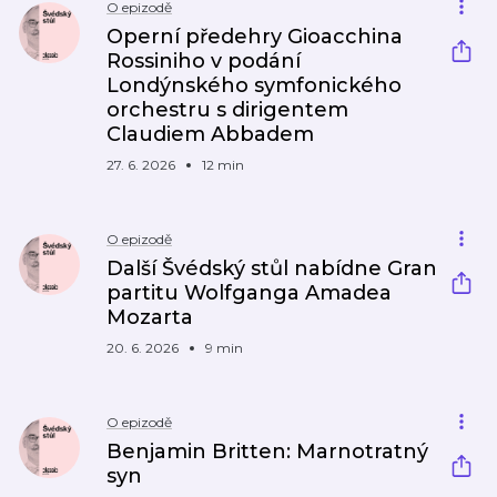
O epizodě
Operní předehry Gioacchina
Rossiniho v podání
Londýnského symfonického
orchestru s dirigentem
Claudiem Abbadem
27. 6. 2026
12 min
O epizodě
Další Švédský stůl nabídne Gran
partitu Wolfganga Amadea
Mozarta
20. 6. 2026
9 min
O epizodě
Benjamin Britten: Marnotratný
syn