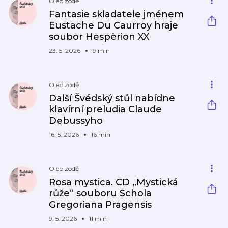
O epizodě
Fantasie skladatele jménem
Eustache Du Caurroy hraje
soubor Hespèrion XX
23. 5. 2026
9 min
O epizodě
Další Švédský stůl nabídne
klavírní preludia Claude
Debussyho
16. 5. 2026
16 min
O epizodě
Rosa mystica. CD „Mystická
růže“ souboru Schola
Gregoriana Pragensis
9. 5. 2026
11 min