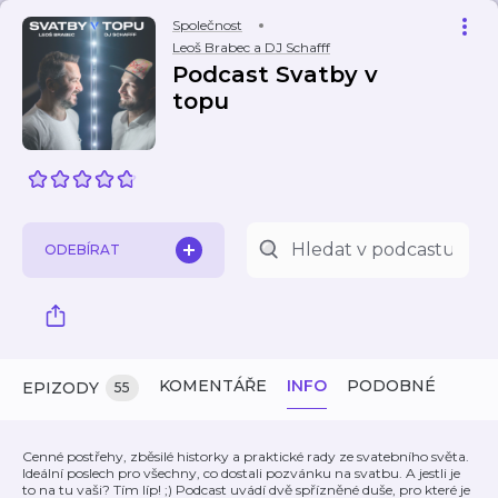
Společnost
Leoš Brabec a DJ Schafff
Podcast Svatby v
topu
ODEBÍRAT
KOMENTÁŘE
INFO
PODOBNÉ
EPIZODY
55
Cenné postřehy, zběsilé historky a praktické rady ze svatebního světa.
Ideální poslech pro všechny, co dostali pozvánku na svatbu. A jestli je
to na tu vaši? Tím líp! ;) Podcast uvádí dvě spřízněné duše, pro které je