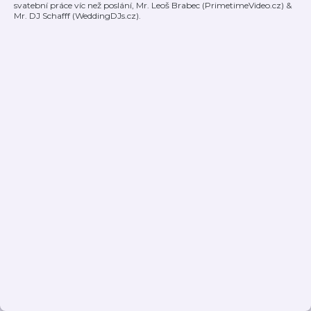
svatební práce víc než poslání, Mr. Leoš Brabec (PrimetimeVideo.cz) &
Mr. DJ Schafff (WeddingDJs.cz).