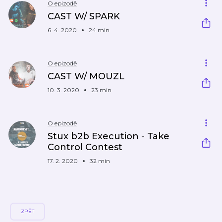
O epizodě
CAST W/ SPARK
6. 4. 2020
24 min
O epizodě
CAST W/ MOUZL
10. 3. 2020
23 min
O epizodě
Stux b2b Execution - Take
Control Contest
17. 2. 2020
32 min
ZPĚT