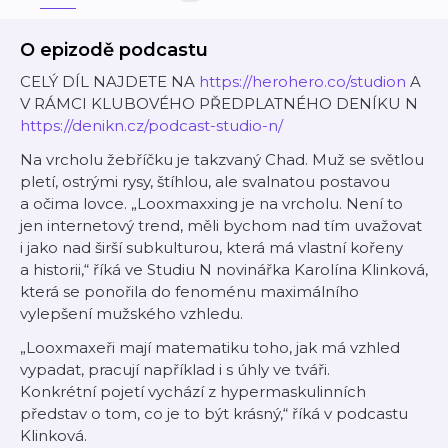
O epizodě podcastu
CELÝ DÍL NAJDETE NA
https://herohero.co/studion
A
V RÁMCI KLUBOVÉHO PŘEDPLATNÉHO DENÍKU N
https://denikn.cz/podcast-studio-n/
Na vrcholu žebříčku je takzvaný Chad. Muž se světlou
pletí, ostrými rysy, štíhlou, ale svalnatou postavou
a očima lovce. „Looxmaxxing je na vrcholu. Není to
jen internetový trend, měli bychom nad tím uvažovat
i jako nad širší subkulturou, která má vlastní kořeny
a historii,“ říká ve Studiu N novinářka Karolína Klinková,
která se ponořila do fenoménu maximálního
vylepšení mužského vzhledu.
„Looxmaxeři mají matematiku toho, jak má vzhled
vypadat, pracují například i s úhly ve tváři.
Konkrétní pojetí vychází z hypermaskulinních
představ o tom, co je to být krásný,“ říká v podcastu
Klinková.