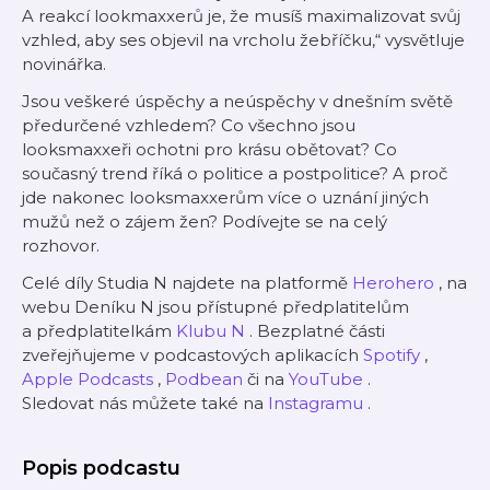
A reakcí lookmaxxerů je, že musíš maximalizovat svůj
vzhled, aby ses objevil na vrcholu žebříčku,“ vysvětluje
novinářka.
Jsou veškeré úspěchy a neúspěchy v dnešním světě
předurčené vzhledem? Co všechno jsou
looksmaxxeři ochotni pro krásu obětovat? Co
současný trend říká o politice a postpolitice? A proč
jde nakonec looksmaxxerům více o uznání jiných
mužů než o zájem žen? Podívejte se na celý
rozhovor.
Celé díly Studia N najdete na platformě
Herohero
, na
webu Deníku N jsou přístupné předplatitelům
a předplatitelkám
Klubu N
. Bezplatné části
zveřejňujeme v podcastových aplikacích
Spotify
,
Apple Podcasts
,
Podbean
či na
YouTube
.
Sledovat nás můžete také na
Instagramu
.
Popis podcastu