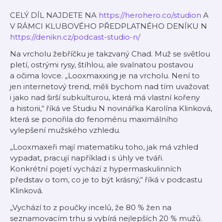
CELÝ DÍL NAJDETE NA
https://herohero.co/studion
A
V RÁMCI KLUBOVÉHO PŘEDPLATNÉHO DENÍKU N
https://denikn.cz/podcast-studio-n/
Na vrcholu žebříčku je takzvaný Chad. Muž se světlou
pletí, ostrými rysy, štíhlou, ale svalnatou postavou
a očima lovce. „Looxmaxxing je na vrcholu. Není to
jen internetový trend, měli bychom nad tím uvažovat
i jako nad širší subkulturou, která má vlastní kořeny
a historii,“ říká ve Studiu N novinářka Karolína Klinková,
která se ponořila do fenoménu maximálního
vylepšení mužského vzhledu.
„Looxmaxeři mají matematiku toho, jak má vzhled
vypadat, pracují například i s úhly ve tváři.
Konkrétní pojetí vychází z hypermaskulinních
představ o tom, co je to být krásný,“ říká v podcastu
Klinková.
„Vychází to z poučky incelů, že 80 % žen na
seznamovacím trhu si vybírá nejlepších 20 % mužů.