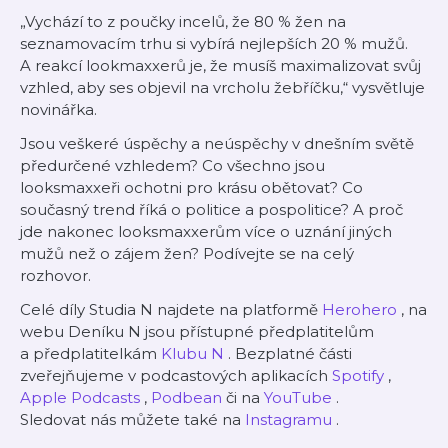
„Vychází to z poučky incelů, že 80 % žen na
seznamovacím trhu si vybírá nejlepších 20 % mužů.
A reakcí lookmaxxerů je, že musíš maximalizovat svůj
vzhled, aby ses objevil na vrcholu žebříčku,“ vysvětluje
novinářka.
Jsou veškeré úspěchy a neúspěchy v dnešním světě
předurčené vzhledem? Co všechno jsou
looksmaxxeři ochotni pro krásu obětovat? Co
současný trend říká o politice a pospolitice? A proč
jde nakonec looksmaxxerům více o uznání jiných
mužů než o zájem žen? Podívejte se na celý
rozhovor.
Celé díly Studia N najdete na platformě
Herohero
, na
webu Deníku N jsou přístupné předplatitelům
a předplatitelkám
Klubu N
. Bezplatné části
zveřejňujeme v podcastových aplikacích
Spotify
,
Apple Podcasts
,
Podbean
či na
YouTube
.
Sledovat nás můžete také na
Instagramu
.