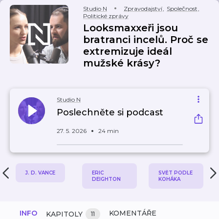
Studio N
Zpravodajství
,
Společnost
,
Politické zprávy
Looksmaxxeři jsou
bratranci incelů. Proč se
extremizuje ideál
mužské krásy?
Studio N
Poslechněte si podcast
27. 5. 2026
24 min
J. D. VANCE
ERIC
SVĚT PODLE
DEIGHTON
KOHÁKA
INFO
KOMENTÁŘE
KAPITOLY
11