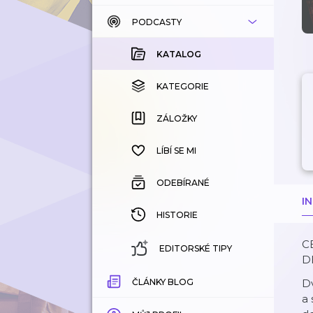
PODCASTY
KATALOG
KOUPENÉ
KATALOG
KATEGORIE
KATEGORIE
ZÁLOŽKY
ZÁLOŽKY
HISTORIE
LÍBÍ SE MI
ODEBÍRANÉ
I
HISTORIE
C
EDITORSKÉ TIPY
D
ČLÁNKY BLOG
Dv
a 