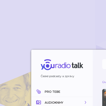
České podcasty a zprávy
Úv
PRO TEBE
AUDIOKNIHY