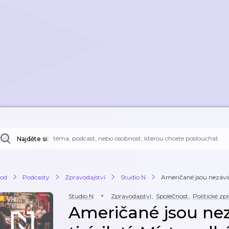
Najděte si:
od
Podcasty
Zpravodajství
Studio N
Američané jsou nezávislí 
Studio N
Zpravodajství
,
Společnost
,
Politické zp
Američané jsou nezá