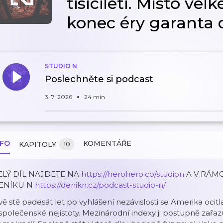
tisíciletí. Místo vel
konec éry garanta
STUDIO N
Poslechněte si podcast
3. 7. 2026
24 min
NFO
KOMENTÁŘE
KAPITOLY
10
ELÝ DÍL NAJDETE NA
https://herohero.co/studion
A V RÁM
ENÍKU N
https://denikn.cz/podcast-studio-n/
ě stě padesát let po vyhlášení nezávislosti se Amerika ocit
společenské nejistoty. Mezinárodní indexy ji postupně zařaz