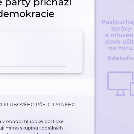
ké party přichází
 demokracie
CI KLUBOVÉHO PŘEDPLATNÉHO
la v období hluboké politické
ují mimo skupinu liberálních