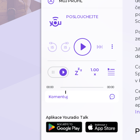
de
MŮJ PROFIL
če
po
POSLOUCHEJTE
So
Po
ze
Ji
de
Co
1.00
Sp
×
v 
00:00
00:00
Ce
Komentuj
p
a
I
Aplikace Youradio Talk
P