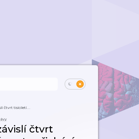
čtvrt tisíciletí....
rávy
vislí čtvrt