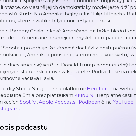
mokracií. Spojené státy, které dlouhodobě fungovaly jako
lí otázce, co vlastně jejich demokratický model ještě drží
dcastů Studio N a Amerika, bejby mluví Filip Titlbach s B
botou, kteří se vrátili z třítýdenní cesty po Texasu.
dle Barbory Chaloupkové Američané jen těžko hledají spole
mí děje. „Američané neumějí přemýšlet o propadech, neumějí
ří Sobota upozorňuje, že zároveň dochází k postupnému ús
mokracie. „Amerika opouští roli, kterou hrála vůči světu,“ z
 je dnes americký sen? Je Donald Trump neporazitelný lídr
ojených států řekli otcové zakladatelé? Podívejte se na ce
Knihovně Václava Havla.
lé díly Studia N najdete na platformě
Herohero
, na webu 
ředplatitelům a předplatitelkám
Klubu N
. Bezplatné části
plikacích
Spotify
,
Apple Podcasts
,
Podbean
či na
YouTube
.
nstagramu
.
opis podcastu