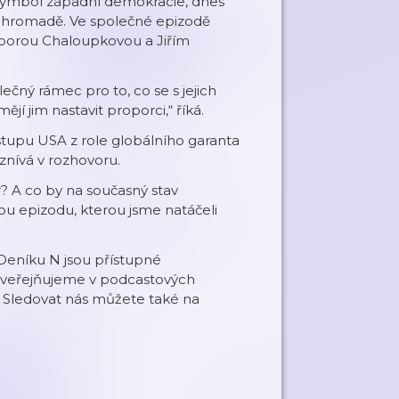
 symbol západní demokracie, dnes
 pohromadě. Ve společné epizodě
arborou Chaloupkovou a Jiřím
čný rámec pro to, co se s jejich
 jim nastavit proporci,“ říká.
tupu USA z role globálního garanta
aznívá v rozhovoru.
? A co by na současný stav
lou epizodu, kterou jsme natáčeli
Deníku N jsou přístupné
 zveřejňujeme v podcastových
 Sledovat nás můžete také na