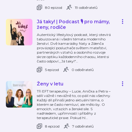
80 epizod
19 odběratelů
Já taky! | Podcast 🎙️ pro mámy,
ženy, rodiče
Autentický lifestylový podcast, který otevírá
tabuizovaná i všední témata moderního
ženství. Dvě kamarádky Naty a Zdenča
provázející posluchače světem mateřství,
partnerských vztahů a osobního rozvoje
skrze optiku každodenního chaosu, které si
často odpoví:,,Já taky!"
…
5 epizod
0 odběratelů
Ženy v letu
Tři EFT terapeutky – Lucie, Anička a Petra –
sdílí vážně i nevážně to, co pálí nás všechny.
Každý díl přináší jedno aktuální téma, o
kterém se často nemluví, ale mělo by. O
emocích, vztazích a ženské síle. S
nadhledem, upřímností i příběhy z
terapeutické praxe. Pokud hl
…
8 epizod
7 odběratelů