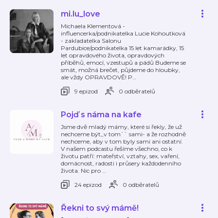
mi.lu_love
Michaela Klementová -
influencerka/podnikatelka Lucie Kohoutková
- zakladatelka Salonu
Pardubice/podnikatelka 15 let kamarádky, 15
let opravdového života, opravdových
příběhů, emocí, vzestupů a pádů Budeme se
smát, možná brečet, půjdeme do hloubky,
ale vždy OPRAVDOVĚ! P
…
9 epizod
0 odběratelů
Pojď s náma na kafe
Jsme dvě mladý mámy, které si řekly, že už
nechceme být,,v tom`` sami- a že rozhodně
nechceme, aby v tom byly sami ani ostatní.
V našem podcastu řešíme všechno, co k
životu patří: mateřství, vztahy, sex, vaření,
domácnost, radosti i průsery každodenního
života. Nic pro
…
24 epizod
0 odběratelů
Řekni to svý mámě!