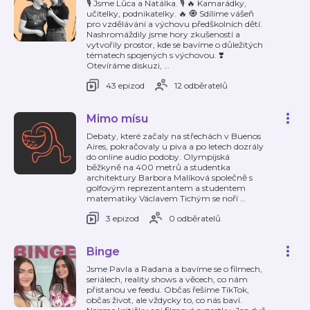
🎙️ Jsme Lůca a Natálka. 🎙️ 🔥 Kamarádky,
učitelky, podnikatelky. 🔥 🧿 Sdílíme vášeň
pro vzdělávání a výchovu předškolních dětí.
Nashromáždily jsme hory zkušeností a
vytvořily prostor, kde se bavíme o důležitých
tématech spojených s výchovou. ❣️
Otevíráme diskuzi,
…
43 epizod
12 odběratelů
Mimo mísu
Debaty, které začaly na střechách v Buenos
Aires, pokračovaly u piva a po letech dozrály
do online audio podoby. Olympijská
běžkyně na 400 metrů a studentka
architektury Barbora Malíková společně s
golfovým reprezentantem a studentem
matematiky Václavem Tichým se noří
…
3 epizod
0 odběratelů
Binge
Jsme Pavla a Radana a bavíme se o filmech,
seriálech, reality shows a věcech, co nám
přistanou ve feedu. Občas řešíme TikTok,
občas život, ale vždycky to, co nás baví.