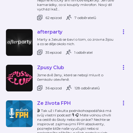
Nejsme kritičky ani filmové expertky. Jen dvě
kamarádky, co si koupily mikrofon. Nový díl
vychází kaž
…
62 epizod
7 odběratelů
afterparty
Marty a Jakub se baví o tom, co zrovna žijou
a co se děje okolo nich.
35 epizod
1 odběratel
Zpusy Club
Jsme dvě ženy, které se nebojí mluvit o
čemkoliv otevřeně.
36 epizod
128 odběratelů
Ze života FPH
🎬 Tak už i Fakulta podnikohospodářská má
svůj vlastní podcast! 🎙 🎧 Máte volnou chvíli
na cestě do školy nebo do práce? Nechte se
inspirovat zajímavými FPH absolventy,
poznejte blíže naše vyučující nebo si
poslechněte příběhy našich podnikavých