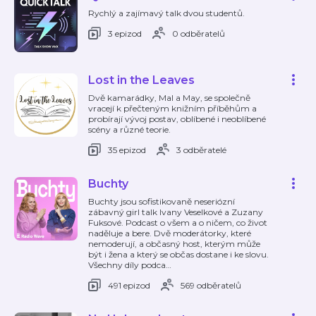
Rychlý a zajímavý talk dvou studentů.
3 epizod
0 odběratelů
Lost in the Leaves
Dvě kamarádky, Mal a May, se společně
vracejí k přečteným knižním příběhům a
probírají vývoj postav, oblíbené i neoblíbené
scény a různé teorie.
35 epizod
3 odběratelé
Buchty
Buchty jsou sofistikovaně neseriózní
zábavný girl talk Ivany Veselkové a Zuzany
Fuksové. Podcast o všem a o ničem, co život
naděluje a bere. Dvě moderátorky, které
nemoderují, a občasný host, kterým může
být i žena a který se občas dostane i ke slovu.
Všechny díly podca
…
491 epizod
569 odběratelů