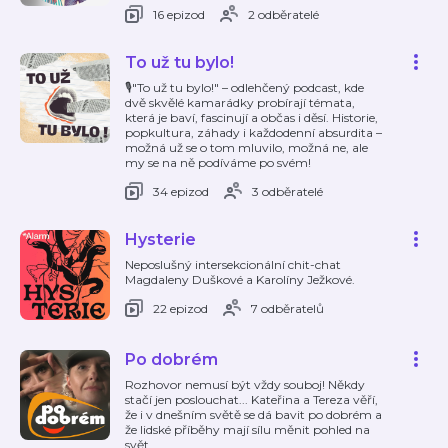
16 epizod
2 odběratelé
To už tu bylo!
🎙️"To už tu bylo!" – odlehčený podcast, kde
dvě skvělé kamarádky probírají témata,
která je baví, fascinují a občas i děsí. Historie,
popkultura, záhady i každodenní absurdita –
možná už se o tom mluvilo, možná ne, ale
my se na ně podíváme po svém!
34 epizod
3 odběratelé
Hysterie
Neposlušný intersekcionální chit-chat
Magdaleny Duškové a Karolíny Ježkové.
22 epizod
7 odběratelů
Po dobrém
Rozhovor nemusí být vždy souboj! Někdy
stačí jen poslouchat... Kateřina a Tereza věří,
že i v dnešním světě se dá bavit po dobrém a
že lidské příběhy mají sílu měnit pohled na
svět.