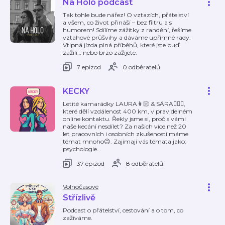
Na Holo podcast
Tak tohle bude nářez! O vztazích, přátelství
a všem, co život přináší – bez filtru a s
humorem! Sdílíme zážitky z randění, řešíme
vztahové průšvihy a dáváme upřímné rady.
Vtipná jízda plná příběhů, které jste buď
zažili… nebo brzo zažijete.
7 epizod
0 odběratelů
KECKY
Letité kamarádky LAURA👩🏻 & SÁRA👱🏻‍♀️,
které dělí vzdálenost 400 km, v pravidelném
online kontaktu. Řekly jsme si, proč s vámi
naše kecání nesdílet? Za našich více než 20
let pracovních i osobních zkušeností máme
témat mnoho😉. Zajímají vás témata jako:
psychologie
…
37 epizod
8 odběratelů
Volnočasové
Střízlivě
Podcast o přátelství, cestování a o tom, co
zažíváme.