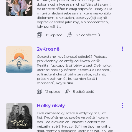
dokonalost a kde se smích střídá s otázkami,
na které se těžko hledají odpovědi. Naty a Lia
mluví o hledání sebe sama, které neskončilo
diplomem, o vztazích, co se vyvíjejí stejně
nepředvídatelně jako my, a o momentech,
kdy pomáhá
…
185 epizod
123 odběratelů
2vKrosně
Co se stane, když prostě odjedeš? Podcast
pro všechny, co chtějí od života víc 💛
Realita, fuckupy & příběhy z cest Dvě holky,
které se potkaly během Erasmu v Lisabonu,
sdílí autentické příběhy ze světa, vztahů,
práce v zahraničí, kulturních šoků i
momentů, kdy si říká
…
12 epizod
5 odběratelů
Holky říkaly
Dvě kamarádky, které si vždycky mají co
říct. Probíráme, co se děje ve světě i kolem
nás – od aktuálních událostí a celebrit po
nejzajímavější kauzy. Sdílíme tipy na knihy,
dokumenty a podcasty, které nás zaujaly, ale