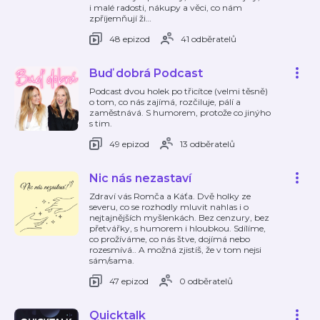
i malé radosti, nákupy a věci, co nám
zpříjemňují ži
…
48 epizod
41 odběratelů
Buď dobrá Podcast
Podcast dvou holek po třicítce (velmi těsně)
o tom, co nás zajímá, rozčiluje, pálí a
zaměstnává. S humorem, protože co jinýho
s tim.
49 epizod
13 odběratelů
Nic nás nezastaví
Zdraví vás Romča a Káťa. Dvě holky ze
severu, co se rozhodly mluvit nahlas i o
nejtajnějších myšlenkách. Bez cenzury, bez
přetvářky, s humorem i hloubkou. Sdílíme,
co prožíváme, co nás štve, dojímá nebo
rozesmívá.. A možná zjistíš, že v tom nejsi
sám/sama.
47 epizod
0 odběratelů
Quicktalk