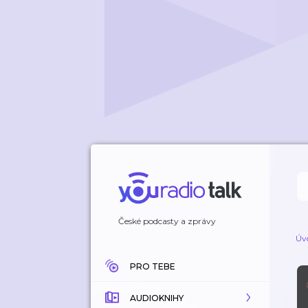
České podcasty a zprávy
Úv
PRO TEBE
AUDIOKNIHY