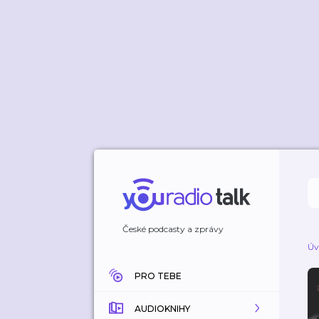
České podcasty a zprávy
Úv
PRO TEBE
AUDIOKNIHY