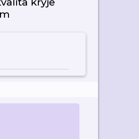
kvalita kryje
ém