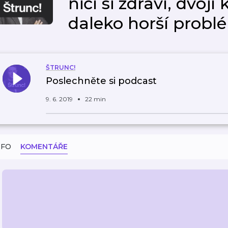
ničí si zdraví, dvojí 
daleko horší probl
ŠTRUNC!
Poslechněte si podcast
9. 6. 2019
22 min
NFO
KOMENTÁŘE