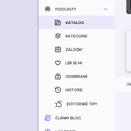
PODCASTY
KATALOG
KOUPENÉ
KATALOG
KATEGORIE
KATEGORIE
ZÁLOŽKY
ZÁLOŽKY
HISTORIE
LÍBÍ SE MI
ODEBÍRANÉ
I
HISTORIE
EDITORSKÉ TIPY
ČLÁNKY BLOG