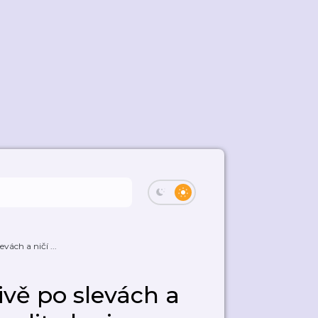
evách a ničí ...
tivě po slevách a