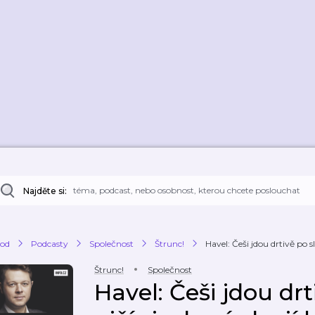
Najděte si:
od
Podcasty
Společnost
Štrunc!
Havel: Češi jdou drtivě po sl
Štrunc!
Společnost
Havel: Češi jdou dr