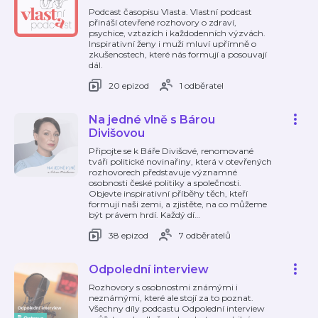
Podcast časopisu Vlasta. Vlastní podcast
přináší otevřené rozhovory o zdraví,
psychice, vztazích i každodenních výzvách.
Inspirativní ženy i muži mluví upřímně o
zkušenostech, které nás formují a posouvají
dál.
20 epizod
1 odběratel
Na jedné vlně s Bárou
Divišovou
Připojte se k Báře Divišové, renomované
tváři politické novinařiny, která v otevřených
rozhovorech představuje významné
osobnosti české politiky a společnosti.
Objevte inspirativní příběhy těch, kteří
formují naši zemi, a zjistěte, na co můžeme
být právem hrdí. Každý dí
…
38 epizod
7 odběratelů
Odpolední interview
Rozhovory s osobnostmi známými i
neznámými, které ale stojí za to poznat.
Všechny díly podcastu Odpolední interview