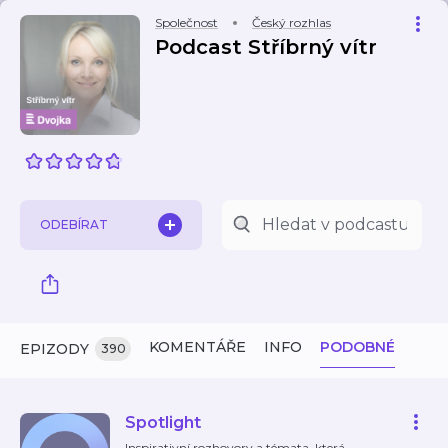
Společnost
Český rozhlas
Podcast Stříbrný vítr
ODEBÍRAT
KOMENTÁŘE
INFO
PODOBNÉ
EPIZODY
390
Spotlight
Inspirativní rozhovory a témata, která