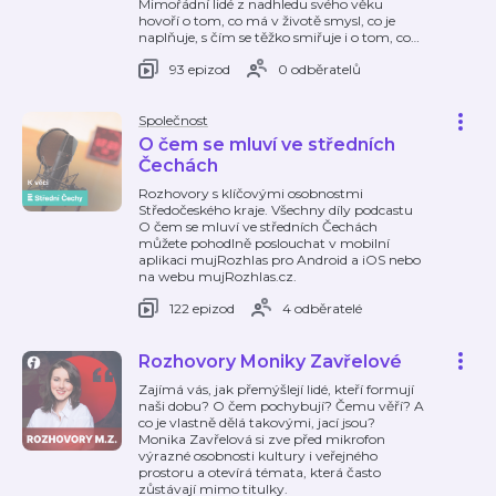
Mimořádní lidé z nadhledu svého věku
hovoří o tom, co má v životě smysl, co je
naplňuje, s čím se těžko smiřuje i o tom, co
…
93 epizod
0 odběratelů
Společnost
O čem se mluví ve středních
Čechách
Rozhovory s klíčovými osobnostmi
Středočeského kraje. Všechny díly podcastu
O čem se mluví ve středních Čechách
můžete pohodlně poslouchat v mobilní
aplikaci mujRozhlas pro Android a iOS nebo
na webu mujRozhlas.cz.
122 epizod
4 odběratelé
Rozhovory Moniky Zavřelové
Zajímá vás, jak přemýšlejí lidé, kteří formují
naši dobu? O čem pochybují? Čemu věří? A
co je vlastně dělá takovými, jací jsou?
Monika Zavřelová si zve před mikrofon
výrazné osobnosti kultury i veřejného
prostoru a otevírá témata, která často
zůstávají mimo titulky.