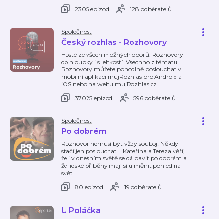
2305 epizod
128 odběratelů
Společnost
Český rozhlas - Rozhovory
Hosté ze všech možných oborů. Rozhovory
do hloubky i s lehkostí. Všechno z tématu
Rozhovory můžete pohodlně poslouchat v
mobilní aplikaci mujRozhlas pro Android a
iOS nebo na webu mujRozhlas.cz.
37025 epizod
596 odběratelů
Společnost
Po dobrém
Rozhovor nemusí být vždy souboj! Někdy
stačí jen poslouchat... Kateřina a Tereza věří,
že i v dnešním světě se dá bavit po dobrém a
že lidské příběhy mají sílu měnit pohled na
svět.
80 epizod
19 odběratelů
U Poláčka