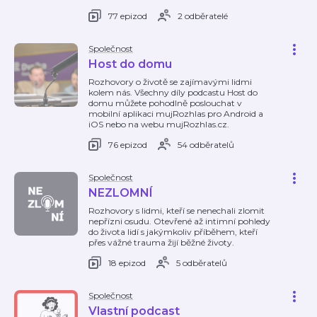
77 epizod
2 odběratelé
Společnost
Host do domu
Rozhovory o životě se zajímavými lidmi
kolem nás. Všechny díly podcastu Host do
domu můžete pohodlně poslouchat v
mobilní aplikaci mujRozhlas pro Android a
iOS nebo na webu mujRozhlas.cz.
76 epizod
54 odběratelů
Společnost
NEZLOMNÍ
Rozhovory s lidmi, kteří se nenechali zlomit
nepřízni osudu. Otevřené až intimní pohledy
do života lidí s jakýmkoliv příběhem, kteří
přes vážné trauma žijí běžné životy.
18 epizod
5 odběratelů
Společnost
Vlastní podcast