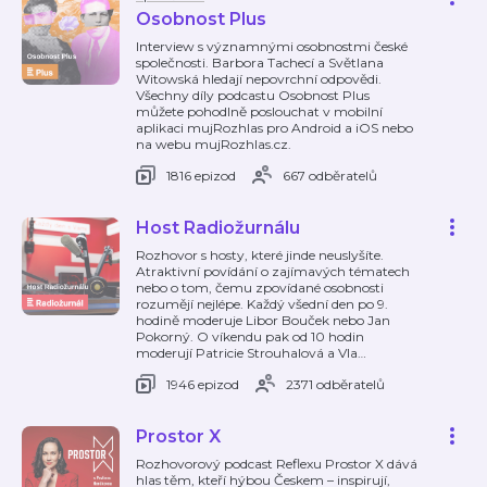
Osobnost Plus
Interview s významnými osobnostmi české
společnosti. Barbora Tachecí a Světlana
Witowská hledají nepovrchní odpovědi.
Všechny díly podcastu Osobnost Plus
můžete pohodlně poslouchat v mobilní
aplikaci mujRozhlas pro Android a iOS nebo
na webu mujRozhlas.cz.
1816 epizod
667 odběratelů
Host Radiožurnálu
Rozhovor s hosty, které jinde neuslyšíte.
Atraktivní povídání o zajímavých tématech
nebo o tom, čemu zpovídané osobnosti
rozumějí nejlépe. Každý všední den po 9.
hodině moderuje Libor Bouček nebo Jan
Pokorný. O víkendu pak od 10 hodin
moderují Patricie Strouhalová a Vla
…
1946 epizod
2371 odběratelů
Prostor X
Rozhovorový podcast Reflexu Prostor X dává
hlas těm, kteří hýbou Českem – inspirují,