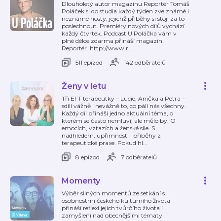
Dlouholetý autor magazínu Reportér Tomáš
Poláček si do studia každý týden zve známé i
neznámé hosty, jejichž příběhy si stojí za to
poslechnout. Premiéry nových dílů vychází
každý čtvrtek. Podcast U Poláčka vám v
plné délce zdarma přináší magazín
Reportér. http://www.r
…
511 epizod
142 odběratelů
Ženy v letu
Tři EFT terapeutky – Lucie, Anička a Petra –
sdílí vážně i nevážně to, co pálí nás všechny.
Každý díl přináší jedno aktuální téma, o
kterém se často nemluví, ale mělo by. O
emocích, vztazích a ženské síle. S
nadhledem, upřímností i příběhy z
terapeutické praxe. Pokud hl
…
8 epizod
7 odběratelů
Momenty
Výběr silných momentů ze setkání s
osobnostmi českého kulturního života
přináší reflexi jejich tvůrčího života i
zamyšlení nad obecnějšími tématy.