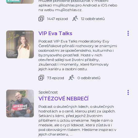
můžete pohodlně poslouchat v mobilní
aplikaci mujRozhlas pro Android a iOS nebo
na webu mujRozhlas.cz.
1447 epizod
12 odběratelů
VIP Eva Talks
Podcast VIP Eva Talks moderátorky Evy
Čerešňákové přináší rozhovory se známými
osobnostmi ze společenského, kulturního i
byznysového prostředí. Hosté v nich
otevřeně sdílejí své životní příběhy,
zkušenosti i momenty, které formovaly
jejich kariéru a osobní cestu.
73 epizod
0 odběratelů
Společnost
VÍTĚZOVÉ NEBREČÍ
Podcast o skutečných lidech, o skutečných
hodnotách a o ceně, kterou platí za úspěch.
Setkání s lidmi, před jejichž životním
příběhem s úctou smekáme. Nejde nám o
medaile, ale o ryzí lidskost, která zůstává i
pod obrovským tlakem. Hledáme inspiraci v
jejich charakteru,
…