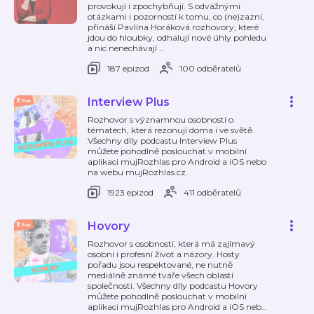
provokují i zpochybňují. S odvážnými
otázkami i pozorností k tomu, co (ne)zazní,
přináší Pavlína Horáková rozhovory, které
jdou do hloubky, odhalují nové úhly pohledu
a nic nenechávají
…
187 epizod
100 odběratelů
Interview Plus
Rozhovor s významnou osobností o
tématech, která rezonují doma i ve světě.
Všechny díly podcastu Interview Plus
můžete pohodlně poslouchat v mobilní
aplikaci mujRozhlas pro Android a iOS nebo
na webu mujRozhlas.cz.
1923 epizod
411 odběratelů
Hovory
Rozhovor s osobností, která má zajímavý
osobní i profesní život a názory. Hosty
pořadu jsou respektované, ne nutně
mediálně známé tváře všech oblastí
společnosti. Všechny díly podcastu Hovory
můžete pohodlně poslouchat v mobilní
aplikaci mujRozhlas pro Android a iOS neb
…