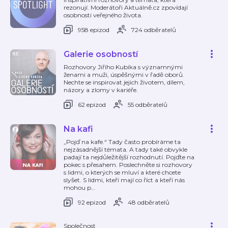
rezonují. Moderátoři Aktuálně.cz zpovídají
osobnosti veřejného života.
958 epizod
724 odběratelů
Galerie osobností
Rozhovory Jiřího Kubíka s významnými
ženami a muži, úspěšnými v řadě oborů.
Nechte se inspirovat jejich životem, dílem,
názory a zlomy v kariéře.
62 epizod
55 odběratelů
Na kafi
„Pojď na kafe.“ Tady často probíráme ta
nejzásadnější témata. A tady také obvykle
padají ta nejdůležitější rozhodnutí. Pojďte na
pokec s přesahem. Poslechněte si rozhovory
s lidmi, o kterých se mluví a které chcete
slyšet. S lidmi, kteří mají co říct a kteří nás
mohou p
…
92 epizod
48 odběratelů
Společnost