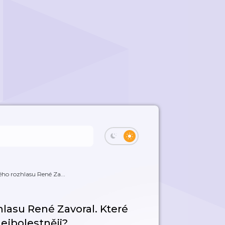
ého rozhlasu René Za...
hlasu René Zavoral. Které
nejbolestněji?