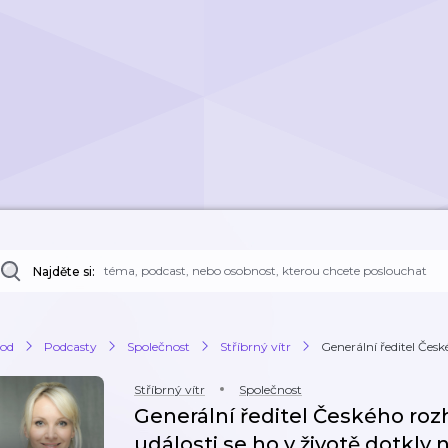
Najděte si:
od
Podcasty
Společnost
Stříbrný vítr
Generální ředitel Česk
Stříbrný vítr
Společnost
Generální ředitel Českého roz
události se ho v životě dotkly 