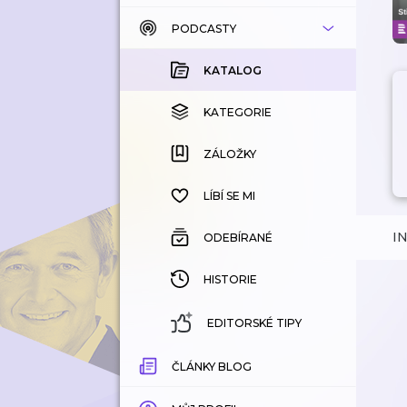
PODCASTY
KATALOG
KOUPENÉ
KATALOG
KATEGORIE
KATEGORIE
ZÁLOŽKY
ZÁLOŽKY
HISTORIE
LÍBÍ SE MI
I
ODEBÍRANÉ
HISTORIE
EDITORSKÉ TIPY
ČLÁNKY BLOG