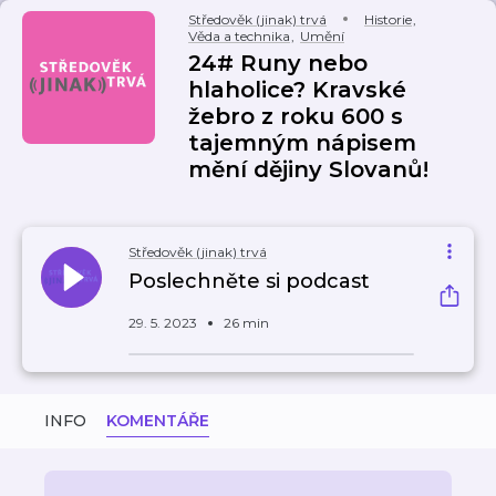
Středověk (jinak) trvá
Historie
,
Věda a technika
,
Umění
24# Runy nebo
hlaholice? Kravské
žebro z roku 600 s
tajemným nápisem
mění dějiny Slovanů!
Středověk (jinak) trvá
Poslechněte si podcast
29. 5. 2023
26 min
INFO
KOMENTÁŘE