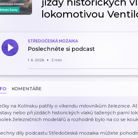
jízdy historických 
lokomotivou Venti
STŘEDOČESKÁ MOZAIKA
Poslechněte si podcast
1. 6. 2026
2 min
NFO
KOMENTÁŘE
čky na Kolínsku patřily o víkendu milovníkům železnice. Ať
stavy nebo při jízdách historických vlaků tažených parní l
olek železničních modelářů a rozhodně bylo na co se kouk
šechny díly podcastu Středočeská mozaika můžete pohodlně