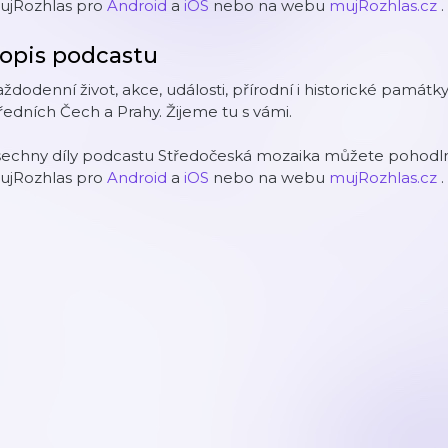
ujRozhlas pro
Android
a
iOS
nebo na webu
mujRozhlas.cz
.
opis podcastu
ždodenní život, akce, události, přírodní i historické památk
ředních Čech a Prahy. Žijeme tu s vámi.
šechny díly podcastu Středočeská mozaika můžete pohodlně
ujRozhlas pro
Android
a
iOS
nebo na webu
mujRozhlas.cz
.