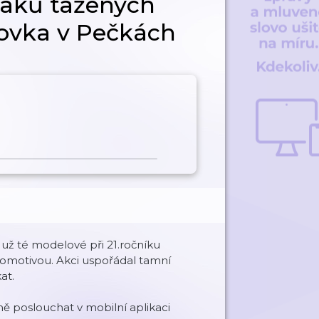
vlaků tažených
lovka v Pečkách
 už té modelové při 21.ročníku
okomotivou. Akci uspořádal tamní
at.
 poslouchat v mobilní aplikaci