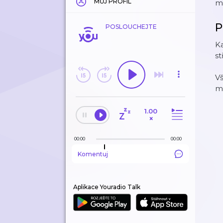
MŮJ PROFIL
m
P
POSLOUCHEJTE
Ka
st
V
m
1.00
×
00:00
00:00
Komentuj
Aplikace Youradio Talk