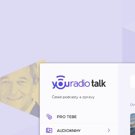
České podcasty a zprávy
Úv
PRO TEBE
AUDIOKNIHY