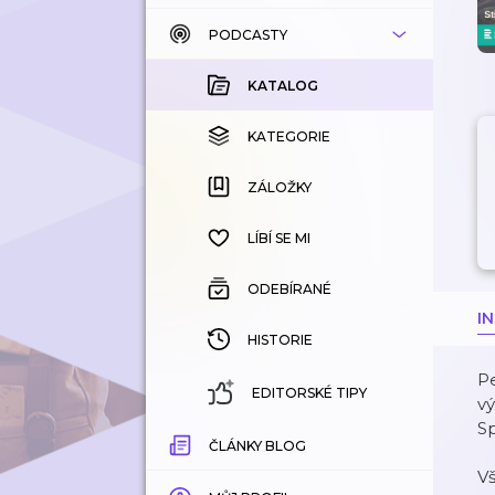
PODCASTY
KATALOG
KOUPENÉ
KATALOG
KATEGORIE
KATEGORIE
ZÁLOŽKY
ZÁLOŽKY
HISTORIE
LÍBÍ SE MI
ODEBÍRANÉ
I
HISTORIE
Pe
EDITORSKÉ TIPY
vý
Sp
ČLÁNKY BLOG
V