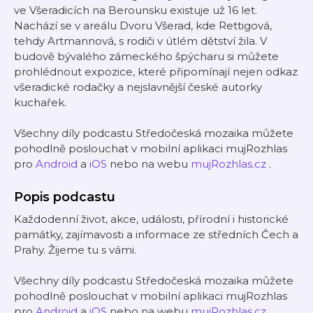
ve Všeradicích na Berounsku existuje už 16 let.
Nachází se v areálu Dvoru Všerad, kde Rettigová,
tehdy Artmannová, s rodiči v útlém dětství žila. V
budově bývalého zámeckého špýcharu si můžete
prohlédnout expozice, které připomínají nejen odkaz
všeradické rodačky a nejslavnější české autorky
kuchařek.
Všechny díly podcastu Středočeská mozaika můžete
pohodlně poslouchat v mobilní aplikaci mujRozhlas
pro
Android
a
iOS
nebo na webu
mujRozhlas.cz
.
Popis podcastu
Každodenní život, akce, události, přírodní i historické
památky, zajímavosti a informace ze středních Čech a
Prahy. Žijeme tu s vámi.
Všechny díly podcastu Středočeská mozaika můžete
pohodlně poslouchat v mobilní aplikaci mujRozhlas
pro
Android
a
iOS
nebo na webu
mujRozhlas.cz
.