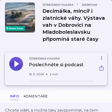
Středočeská mozaika
Společnost
Decimálka, mincíř i
zlatnické váhy. Výstava
vah v Dobrovici na
Mladoboleslavsku
připomíná staré časy
Středočeská mozaika
Poslechněte si podcast
16. 5. 2026
2 min
INFO
KOMENTÁŘE
Chcete vidět, a možná taky zavzpomínat, na čem