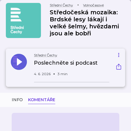
Střední Čechy
Volnočasové
Středočeská mozaika:
Brdské lesy lákají i
velké šelmy, hvězdami
jsou ale bobři
Střední Čechy
Poslechněte si podcast
4. 6. 2026
3 min
INFO
KOMENTÁŘE