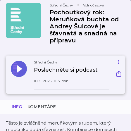
Střední Čechy
Volnočasové
Pochoutkový rok:
Meruňková buchta od
Andrey Šulcové je
šťavnatá a snadná na
přípravu
Střední Čechy
Poslechněte si podcast
10. 5. 2025
7 min
INFO
KOMENTÁŘE
Těsto je zvláčněné meruňkovým sirupem, který
moučníku dodá šťavnatost. Kombinace domácích