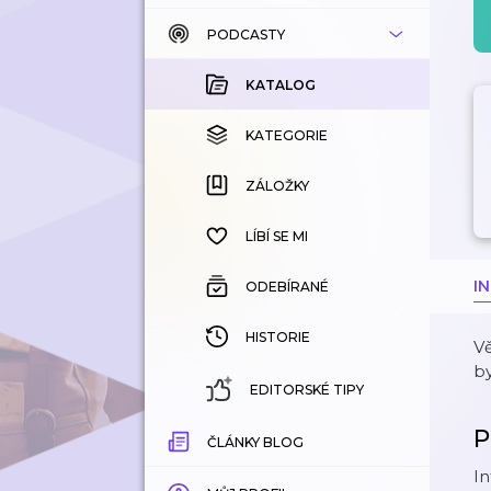
PODCASTY
KATALOG
KOUPENÉ
KATALOG
KATEGORIE
KATEGORIE
ZÁLOŽKY
ZÁLOŽKY
HISTORIE
LÍBÍ SE MI
I
ODEBÍRANÉ
HISTORIE
Vě
by
EDITORSKÉ TIPY
P
ČLÁNKY BLOG
In