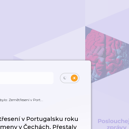
ylo: Zemětřesení v Port...
třesení v Portugalsku roku
rameny v Čechách. Přestaly