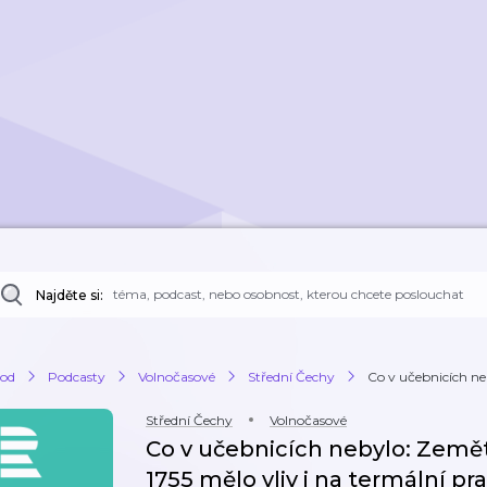
Najděte si:
od
Podcasty
Volnočasové
Střední Čechy
Co v učebnicích neb
Střední Čechy
Volnočasové
Co v učebnicích nebylo: Země
1755 mělo vliv i na termální p