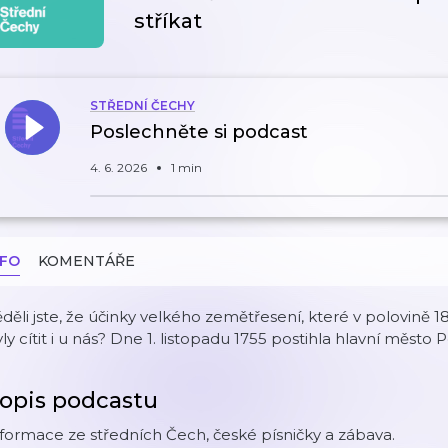
stříkat
STŘEDNÍ ČECHY
Poslechněte si podcast
4. 6. 2026
1 min
NFO
KOMENTÁŘE
děli jste, že účinky velkého zemětřesení, které v polovině 18
ly cítit i u nás? Dne 1. listopadu 1755 postihla hlavní město 
opis podcastu
formace ze středních Čech, české písničky a zábava.