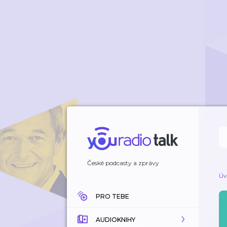
České podcasty a zprávy
Úv
PRO TEBE
AUDIOKNIHY