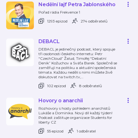
Nedělní lajf Petra Jablonského
Pořad rádia Frekvence 1
1293 epizod
274 odběratelů
DEBACL
DEBACL je jedinečný podcast, který spojuje
tři osobnosti českého internetu: Petr
“CzechCloud” Žalud, Timofej “Debatní
Deník” Kožuchov a Sváťa Barek. Společně se
zaměřují na politiku a aktuální společenská
témata. Každou neděli s nimi můžete živě
diskutovat na twitch.tv,
…
102 epizod
8 odběratelů
Hovory o anarchii
Rozhovory s hosty pohledem anarchistů
Lukáše a Dominika. Nový díl každý týden!
Podcast zaštituje organizace Students for
liberty CZ
55 epizod
1 odběratel