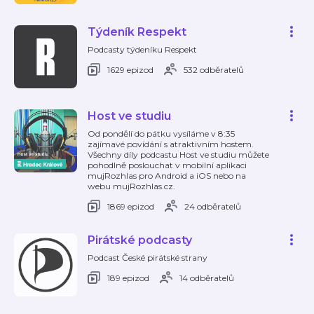
Týdeník Respekt
Podcasty týdeníku Respekt
1629 epizod
532 odběratelů
Host ve studiu
Od pondělí do pátku vysíláme v 8:35
zajímavé povídání s atraktivním hostem.
Všechny díly podcastu Host ve studiu můžete
pohodlně poslouchat v mobilní aplikaci
mujRozhlas pro Android a iOS nebo na
webu mujRozhlas.cz.
1869 epizod
24 odběratelů
Pirátské podcasty
Podcast České pirátské strany
189 epizod
14 odběratelů