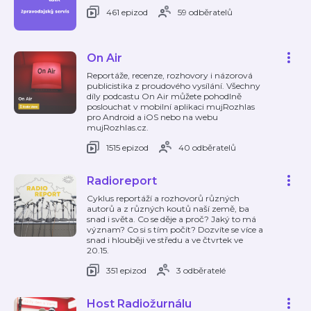
461 epizod
59 odběratelů
On Air
Reportáže, recenze, rozhovory i názorová
publicistika z proudového vysílání. Všechny
díly podcastu On Air můžete pohodlně
poslouchat v mobilní aplikaci mujRozhlas
pro Android a iOS nebo na webu
mujRozhlas.cz.
1515 epizod
40 odběratelů
Radioreport
Cyklus reportáží a rozhovorů různých
autorů a z různých koutů naší země, ba
snad i světa. Co se děje a proč? Jaký to má
význam? Co si s tím počít? Dozvíte se více a
snad i hlouběji ve středu a ve čtvrtek ve
20.15.
351 epizod
3 odběratelé
Host Radiožurnálu