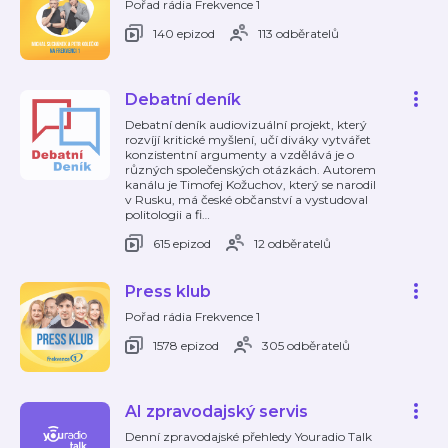
Pořad rádia Frekvence 1
140 epizod
113 odběratelů
Debatní deník
Debatní deník audiovizuální projekt, který
rozvíjí kritické myšlení, učí diváky vytvářet
konzistentní argumenty a vzdělává je o
různých společenských otázkách. Autorem
kanálu je Timofej Kožuchov, který se narodil
v Rusku, má české občanství a vystudoval
politologii a fi
…
615 epizod
12 odběratelů
Press klub
Pořad rádia Frekvence 1
1578 epizod
305 odběratelů
AI zpravodajský servis
Denní zpravodajské přehledy Youradio Talk