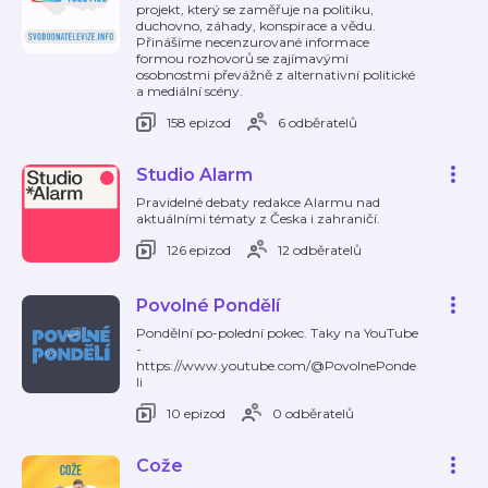
projekt, který se zaměřuje na politiku,
duchovno, záhady, konspirace a vědu.
Přinášíme necenzurované informace
formou rozhovorů se zajímavými
osobnostmi převážně z alternativní politické
a mediální scény.
158 epizod
6 odběratelů
Studio Alarm
Pravidelné debaty redakce Alarmu nad
aktuálními tématy z Česka i zahraničí.
126 epizod
12 odběratelů
Povolné Pondělí
Pondělní po-polední pokec. Taky na YouTube
-
https://www.youtube.com/@PovolnePonde
li
10 epizod
0 odběratelů
Cože