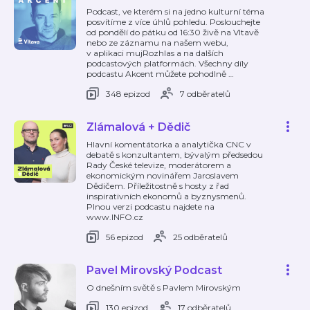
Podcast, ve kterém si na jedno kulturní téma
posvítíme z více úhlů pohledu. Poslouchejte
od pondělí do pátku od 16:30 živě na Vltavě
nebo ze záznamu na našem webu,
v aplikaci mujRozhlas a na dalších
podcastových platformách. Všechny díly
podcastu Akcent můžete pohodlně
…
348 epizod
7 odběratelů
Zlámalová + Dědič
Hlavní komentátorka a analytička CNC v
debatě s konzultantem, bývalým předsedou
Rady České televize, moderátorem a
ekonomickým novinářem Jaroslavem
Dědičem. Příležitostně s hosty z řad
inspirativních ekonomů a byznysmenů.
Plnou verzi podcastu najdete na
www.INFO.cz
56 epizod
25 odběratelů
Pavel Mirovský Podcast
O dnešním světě s Pavlem Mirovským
130 epizod
17 odběratelů