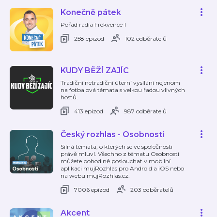
Konečně pátek
Pořad rádia Frekvence 1
258 epizod
102 odběratelů
KUDY BĚŽÍ ZAJÍC
Tradiční netradiční úterní vysílání nejenom
na fotbalová témata s velkou řadou vlivných
hostů.
413 epizod
987 odběratelů
Český rozhlas - Osobnosti
Silná témata, o kterých se ve společnosti
právě mluví. Všechno z tématu Osobnosti
můžete pohodlně poslouchat v mobilní
aplikaci mujRozhlas pro Android a iOS nebo
na webu mujRozhlas.cz.
7006 epizod
203 odběratelů
Akcent