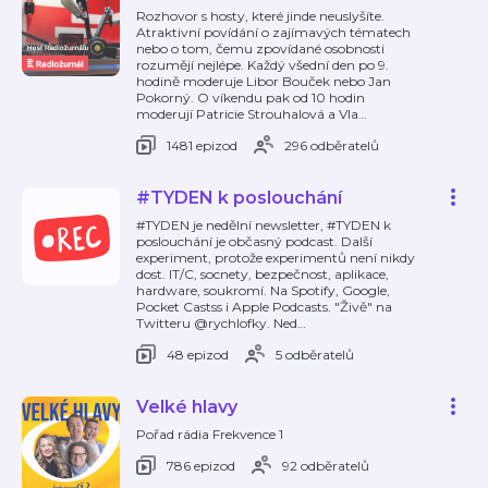
Rozhovor s hosty, které jinde neuslyšíte.
Atraktivní povídání o zajímavých tématech
nebo o tom, čemu zpovídané osobnosti
rozumějí nejlépe. Každý všední den po 9.
hodině moderuje Libor Bouček nebo Jan
Pokorný. O víkendu pak od 10 hodin
moderují Patricie Strouhalová a Vla
…
1481 epizod
296 odběratelů
#TYDEN k poslouchání
#TYDEN je nedělní newsletter, #TYDEN k
poslouchání je občasný podcast. Další
experiment, protože experimentů není nikdy
dost. IT/C, socnety, bezpečnost, aplikace,
hardware, soukromí. Na Spotify, Google,
Pocket Castss i Apple Podcasts. "Živě" na
Twitteru @rychlofky. Ned
…
48 epizod
5 odběratelů
Velké hlavy
Pořad rádia Frekvence 1
786 epizod
92 odběratelů