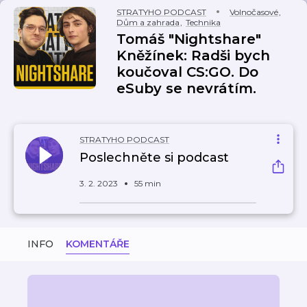
STRATYHO PODCAST
Volnočasové
,
Dům a zahrada
,
Technika
Tomáš "Nightshare"
Kněžínek: Radši bych
koučoval CS:GO. Do
eSuby se nevrátím.
STRATYHO PODCAST
Poslechněte si podcast
3. 2. 2023
55 min
INFO
KOMENTÁŘE