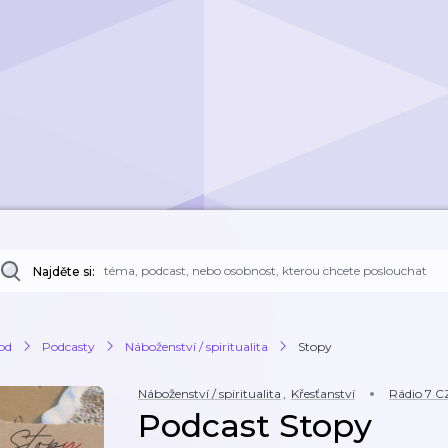
Najděte si:
od
Podcasty
Náboženství / spiritualita
Stopy
Náboženství / spiritualita
,
Křesťanství
Rádio 7 C
Podcast Stopy