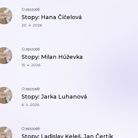
O epizodě
Stopy: Hana Číčelová
20. 4. 2026
O epizodě
Stopy: Milan Hůževka
13. 4. 2026
O epizodě
Stopy: Jarka Luhanová
6. 4. 2026
O epizodě
Stopy: Ladislav Keleš, Jan Čertík