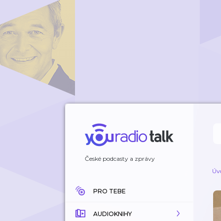
České podcasty a zprávy
Úv
PRO TEBE
AUDIOKNIHY