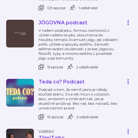
123 epizod
1 odběratel
JÓGOVNA podcast
V našem podcastu, formou rozhovorů s
učiteli našeho studia, zkoumáme do
hloubky témata Jivamukti jógy, její základní
pilíře, učitele a spousty dalšího. Zároveň
sdílíme osobní zkušenosti z praxe, jógovou
filozofii, typy a mnoho dalšího z prostředí
jógy a její komunity.
15 epizod
2 odběratelé
Teda co? Podcast
Podcast o tom, že nemít jasno je někdy
součást plánu. Dva lidi mluví o vztazích,
sexu, ambicích a změnách tak, jak je
skutečně prožívají. Bez rad, bez návodů, bez
univerzálních pravd.
13 epizod
2 odběratelé
Vzdělání
TiimiTalks