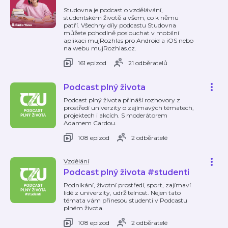
Studovna je podcast o vzdělávání,
studentském životě a všem, co k němu
patří. Všechny díly podcastu Studovna
můžete pohodlně poslouchat v mobilní
aplikaci mujRozhlas pro Android a iOS nebo
na webu mujRozhlas.cz.
161 epizod
21 odběratelů
Podcast plný života
Podcast plný života přináší rozhovory z
prostředí univerzity o zajímavých tématech,
projektech i akcích. S moderátorem
Adamem Cardou.
108 epizod
2 odběratelé
Vzdělání
Podcast plný života #studenti
Podnikání, životní prostředí, sport, zajímaví
lidé z univerzity, udržitelnost. Nejen tato
témata vám přinesou studenti v Podcastu
plném života.
108 epizod
2 odběratelé