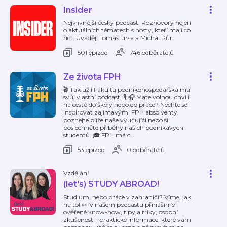
Insider
Nejvlivnější český podcast. Rozhovory nejen
o aktuálních tématech s hosty, kteří mají co
říct. Uvádějí Tomáš Jirsa a Michal Půr.
501 epizod
746 odběratelů
Ze života FPH
🎬 Tak už i Fakulta podnikohospodářská má
svůj vlastní podcast! 🎙 🎧 Máte volnou chvíli
na cestě do školy nebo do práce? Nechte se
inspirovat zajímavými FPH absolventy,
poznejte blíže naše vyučující nebo si
poslechněte příběhy našich podnikavých
studentů. 🎓 FPH má c
…
53 epizod
0 odběratelů
Vzdělání
(let's) STUDY ABROAD!
Studium, nebo práce v zahraničí? Víme, jak
na to! 👀 V našem podcastu přinášíme
ověřené know-how, tipy a triky, osobní
zkušenosti i praktické informace, které vám