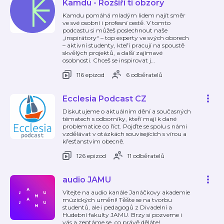
Kamdu - Rozšíří ti obzory
Kamdu pomáhá mladým lidem najít směr
ve své osobní i profesní cestě. V tomto
podcastu si můžeš poslechnout naše
„inspirátory“ – top experty ve svých oborech
– aktivní studenty, kteří pracují na spoustě
skvělých projektů, a další zajímavé
osobnosti. Chceš se inspirovat j
…
116 epizod
6 odběratelů
Ecclesia Podcast CZ
Diskutujeme o aktuálním dění a současných
tématech s odborníky, kteří mají k dané
problematice co říct. Pojďte se spolu s námi
vzdělávat v otázkách souvisejících s vírou a
křesťanstvím obecně.
126 epizod
11 odběratelů
audio JAMU
Vítejte na audio kanále Janáčkovy akademie
múzických umění! Těšte se na tvorbu
studentů, ale i pedagogů z Divadelní a
Hudební fakulty JAMU. Brzy si pozveme i
vás a zeptáme se, co právě děláte!