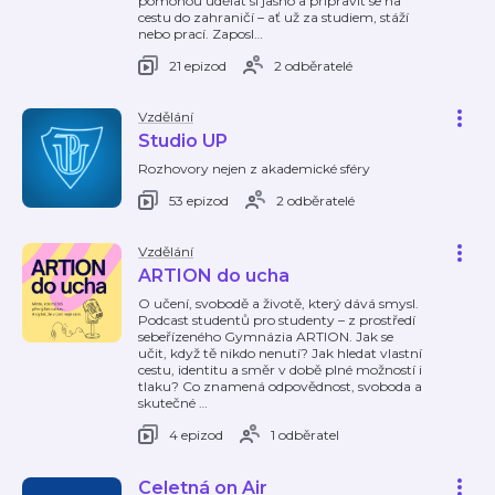
pomohou udělat si jasno a připravit se na
cestu do zahraničí – ať už za studiem, stáží
nebo prací. Zaposl
…
21 epizod
2 odběratelé
Vzdělání
Studio UP
Rozhovory nejen z akademické sféry
53 epizod
2 odběratelé
Vzdělání
ARTION do ucha
O učení, svobodě a životě, který dává smysl.
Podcast studentů pro studenty – z prostředí
sebeřízeného Gymnázia ARTION. Jak se
učit, když tě nikdo nenutí? Jak hledat vlastní
cestu, identitu a směr v době plné možností i
tlaku? Co znamená odpovědnost, svoboda a
skutečné
…
4 epizod
1 odběratel
Celetná on Air