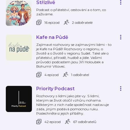
Střízlivě
Podcast o přátelství, cestování a o tom, co
zažíváme.
16 epizod
2 odběratelé
Kafe na Půdě
Zajímavé rozhovory se zajímavými lidmi - to
je Kafe na Půdě! Rozhovory o regionu, o
životě a o životě v regionu Sudet. Také ale o
přátelství, přírodě, hudbě a jídle. Vašimi
průvodci podcastem jsou Jiří Holoubek a
Bohumír Vítovec.
4 epizod
1 odběratel
Priority Podcast
Rozhovory s lidmi jako jste vy. S lidmi,
kterým se život otočil vzhůru nohama.
Některým z nich naše společnost nastavuje
záda, jiným podává pomocnou ruku.
Poslechněte si jejich příběhy.
42 epizod
67 odběratelů