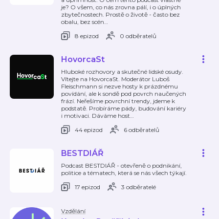
je? O všem, co nás zrovna pálí, i o úplných
zbytečnostech. Prostě o životě - často bez
obalu, bez scén
…
8 epizod
0 odběratelů
HovorcaSt
Hluboké rozhovory a skutečné lidské osudy.
Vítejte na HovorcaSt. Moderátor Luboš
Fleischmann si nezve hosty k prázdnému
povídání, ale k sondě pod povrch naučených
frází. Neřešíme povrchní trendy, jdeme k
podstatě. Probíráme pády, budování kariéry
i motivaci. Dáváme host
…
44 epizod
6 odběratelů
BESTDIÁŘ
Podcast BESTDIÁŘ - otevřeně o podnikání,
politice a tématech, která se nás všech týkají.
17 epizod
3 odběratelé
Vzdělání