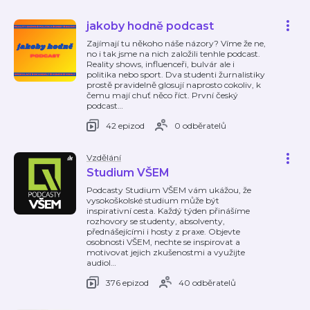
jakoby hodně podcast
Zajímají tu někoho náše názory? Víme že ne,
no i tak jsme na nich založili tenhle podcast.
Reality shows, influenceři, bulvár ale i
politika nebo sport. Dva studenti žurnalistiky
prostě pravidelně glosují naprosto cokoliv, k
čemu mají chuť něco říct. První český
podcast
…
42 epizod
0 odběratelů
Vzdělání
Studium VŠEM
Podcasty Studium VŠEM vám ukážou, že
vysokoškolské studium může být
inspirativní cesta. Každý týden přinášíme
rozhovory se studenty, absolventy,
přednášejícími i hosty z praxe. Objevte
osobnosti VŠEM, nechte se inspirovat a
motivovat jejich zkušenostmi a využijte
audiol
…
376 epizod
40 odběratelů