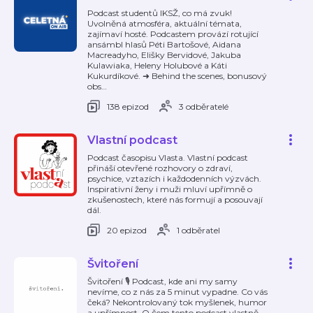
Podcast studentů IKSŽ, co má zvuk!
Uvolněná atmosféra, aktuální témata,
zajímaví hosté. Podcastem provází rotující
ansámbl hlasů Péti Bartošové, Aidana
Macreadyho, Elišky Bervidové, Jakuba
Kulawiaka, Heleny Holubové a Káti
Kukurdíkové. ➜ Behind the scenes, bonusový
obs
…
138 epizod
3 odběratelé
Vlastní podcast
Podcast časopisu Vlasta. Vlastní podcast
přináší otevřené rozhovory o zdraví,
psychice, vztazích i každodenních výzvách.
Inspirativní ženy i muži mluví upřímně o
zkušenostech, které nás formují a posouvají
dál.
20 epizod
1 odběratel
Švitoření
Švitoření 🎙️ Podcast, kde ani my samy
nevíme, co z nás za 5 minut vypadne. Co vás
čeká? Nekontrolovaný tok myšlenek, humor
a upřímnost. O čem tento podcast vlastně