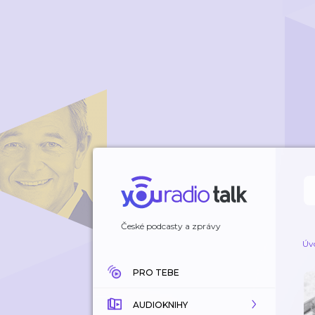
České podcasty a zprávy
Úv
PRO TEBE
AUDIOKNIHY