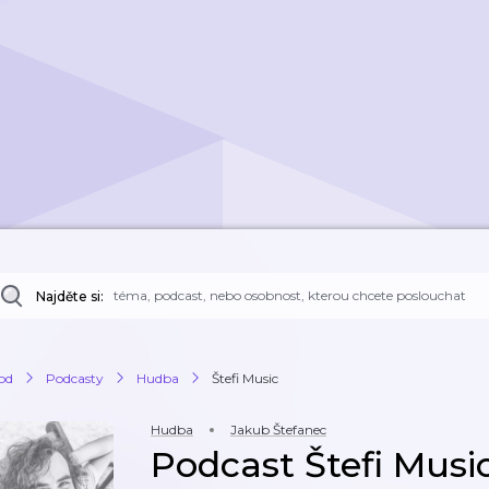
Najděte si:
od
Podcasty
Hudba
Štefi Music
Hudba
Jakub Štefanec
Podcast Štefi Musi