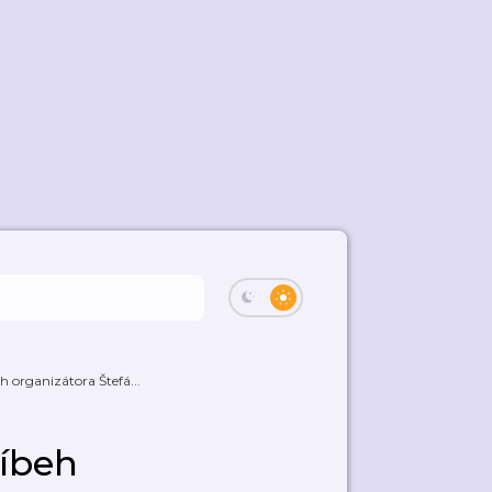
h organizátora Štefá...
ríbeh