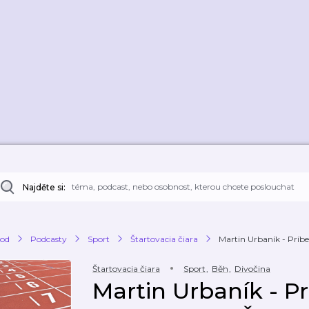
Najděte si:
od
Podcasty
Sport
Štartovacia čiara
Martin Urbaník - Príbe
Štartovacia čiara
Sport
,
Běh
,
Divočina
Martin Urbaník - P