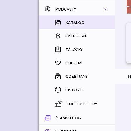
PODCASTY
KATALOG
KOUPENÉ
KATALOG
KATEGORIE
KATEGORIE
ZÁLOŽKY
ZÁLOŽKY
HISTORIE
LÍBÍ SE MI
I
ODEBÍRANÉ
HISTORIE
EDITORSKÉ TIPY
ČLÁNKY BLOG