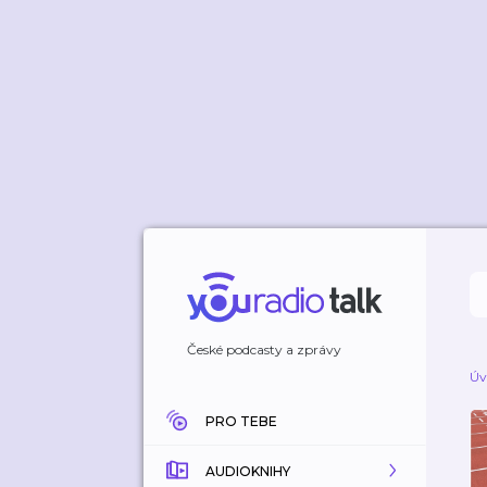
České podcasty a zprávy
Úv
PRO TEBE
AUDIOKNIHY