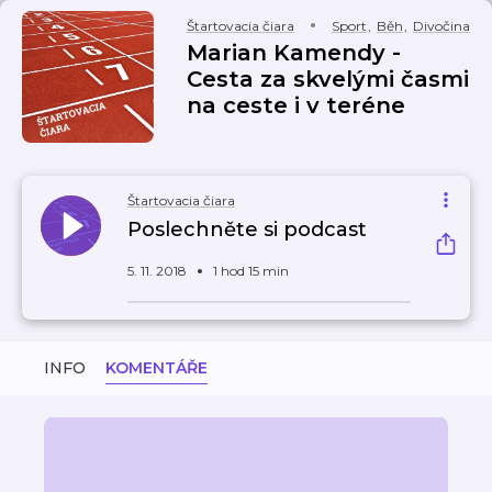
Štartovacia čiara
Sport
,
Běh
,
Divočina
Marian Kamendy -
Cesta za skvelými časmi
na ceste i v teréne
Štartovacia čiara
Poslechněte si podcast
5. 11. 2018
1 hod 15 min
INFO
KOMENTÁŘE