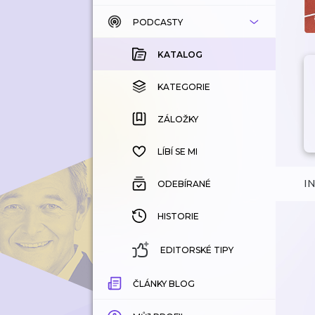
PODCASTY
KATALOG
KOUPENÉ
KATALOG
KATEGORIE
KATEGORIE
ZÁLOŽKY
ZÁLOŽKY
HISTORIE
LÍBÍ SE MI
I
ODEBÍRANÉ
HISTORIE
EDITORSKÉ TIPY
ČLÁNKY BLOG