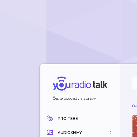
České podcasty a zprávy
Úv
PRO TEBE
AUDIOKNIHY