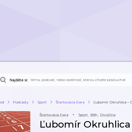
Najděte si:
od
Podcasty
Sport
Štartovacia čiara
Ľubomír Okruhlica – O 
Štartovacia čiara
Sport
,
Běh
,
Divočina
Ľubomír Okruhlica