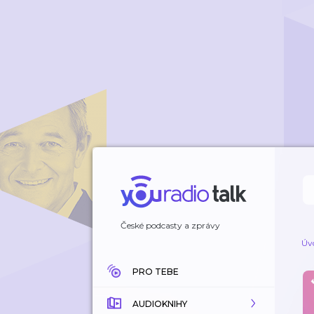
České podcasty a zprávy
Úv
PRO TEBE
AUDIOKNIHY