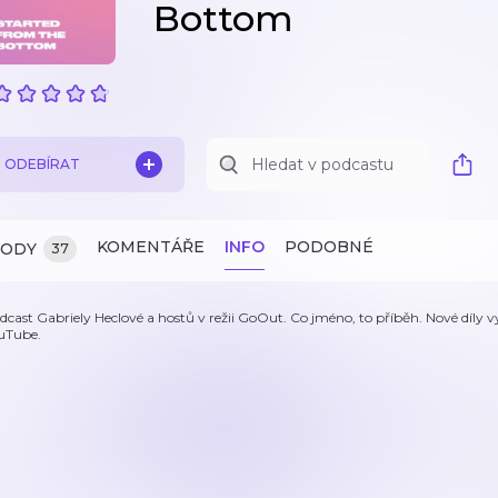
Bottom
ODEBÍRAT
KOMENTÁŘE
INFO
PODOBNÉ
ZODY
37
dcast Gabriely Heclové a hostů v režii GoOut. Co jméno, to příběh. Nové díly 
uTube.