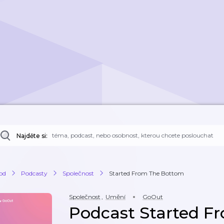
Najděte si:
od
Podcasty
Společnost
Started From The Bottom
Společnost
,
Umění
GoOut
Podcast Started F