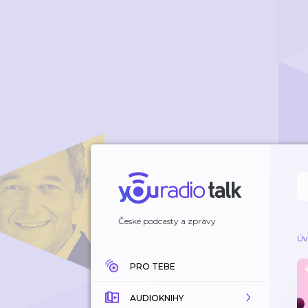
České podcasty a zprávy
Úv
PRO TEBE
AUDIOKNIHY