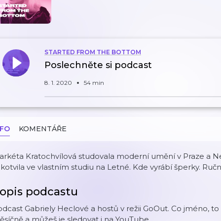
STARTED FROM THE BOTTOM
Poslechněte si podcast
8. 1. 2020
54 min
NFO
KOMENTÁŘE
rkéta Kratochvílová studovala moderní umění v Praze a New
kotvila ve vlastním studiu na Letné. Kde vyrábí šperky. Ručn
opis podcastu
dcast Gabriely Heclové a hostů v režii GoOut. Co jméno, to 
síčně a můžeš je sledovat i na YouTube.