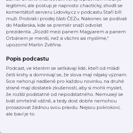
legitimní, ale postup je naprosto chaotický, shodli se
komentátoři serveru Lidovky.cz v podcastu Staří bílí
muži. Probrali i prodej části ČEZu. Nakonec se podívali
do Maďarska, kde se premiér snaží odvolat
prezidenta. „Rozdíl mezi panem Magyarem a panem
Orbánem je menší, než si všichni asi myslíme,“
upozornil Martin Zvěřina.
Popis podcastu
Podcast, ve kterém se setkávají lidé, kteří od mládí
četli knihy a domnívají se, že slova mají nějaký význam.
Sice nehorují nadšeně pro každou novinku, na druhé
straně mají dostatek zkušeností, aby si mohli myslet,
že rozliší podstatné od nepodstatného. Nemusejí se
brát smrtelně vážně, a tedy dost dobře nemohou
prosazovat žádnou svou pravdu. Nejsou pokrokoví,
ale baví je to.