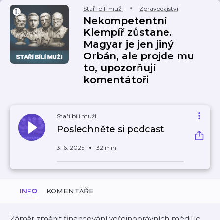
Staří bílí muži
Zpravodajství
Nekompetentní
Klempíř zůstane.
Magyar je jen jiný
Orbán, ale projde mu
to, upozorňují
komentátoři
Staří bílí muži
Poslechněte si podcast
3. 6. 2026
32 min
INFO
KOMENTÁŘE
Záměr změnit financování veřejnoprávních médií je