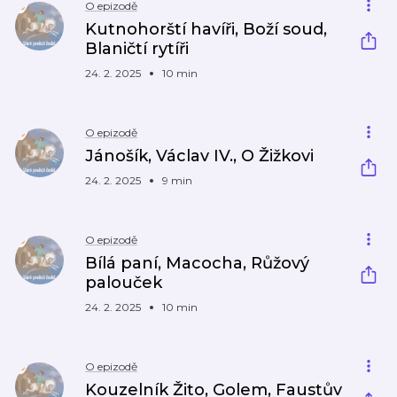
O epizodě
Kutnohorští havíři, Boží soud,
Blaničtí rytíři
24. 2. 2025
10 min
O epizodě
Jánošík, Václav IV., O Žižkovi
24. 2. 2025
9 min
O epizodě
Bílá paní, Macocha, Růžový
palouček
24. 2. 2025
10 min
O epizodě
Kouzelník Žito, Golem, Faustův