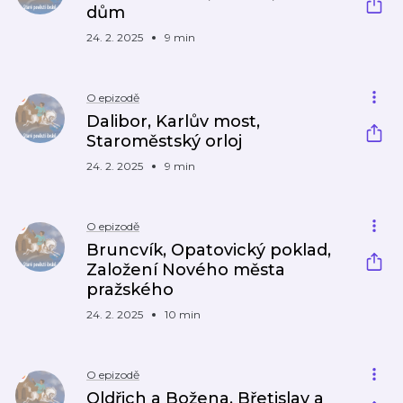
dům
24. 2. 2025
9 min
O epizodě
Dalibor, Karlův most,
Staroměstský orloj
24. 2. 2025
9 min
O epizodě
Bruncvík, Opatovický poklad,
Založení Nového města
pražského
24. 2. 2025
10 min
O epizodě
Oldřich a Božena, Břetislav a