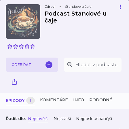
Zdraví
Standové u čaje
Podcast Standové u
čaje
ODEBÍRAT
KOMENTÁŘE
INFO
PODOBNÉ
EPIZODY
1
Řadit dle:
Nejnovější
Nejstarší
Nejposlouchanější