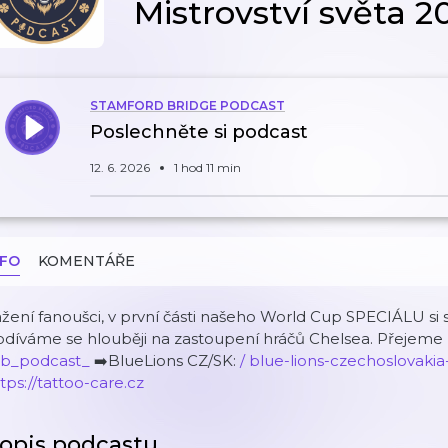
Mistrovství světa 20
STAMFORD BRIDGE PODCAST
Poslechněte si podcast
12. 6. 2026
1 hod 11 min
NFO
KOMENTÁŘE
žení fanoušci, v první části našeho World Cup SPECIÁLU si
díváme se hlouběji na zastoupení hráčů Chelsea. Přejeme 
 sb_podcast_
➡️BlueLions CZ/SK:
/ blue-lions-czechoslovak
tps://tattoo-care.cz
opis podcastu