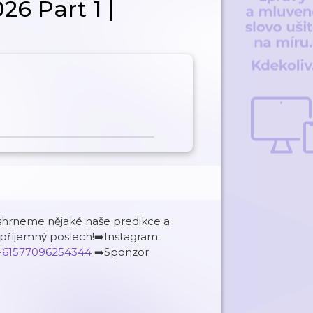
26 Part 1 |
 shrneme nějaké naše predikce a
příjemný poslech!➡️Instagram:
ia-61577096254344
➡️Sponzor: