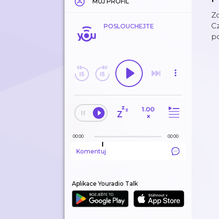
MŮJ PROFIL
Zd
Cz
POSLOUCHEJTE
po
1.00
×
00:00
00:00
Komentuj
Aplikace Youradio Talk