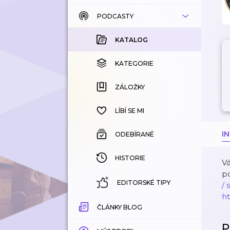
PODCASTY
KATALOG
KOUPENÉ
KATALOG
KATEGORIE
KATEGORIE
ZÁLOŽKY
ZÁLOŽKY
HISTORIE
LÍBÍ SE MI
I
ODEBÍRANÉ
HISTORIE
Vá
po
EDITORSKÉ TIPY
/
ht
ČLÁNKY BLOG
P