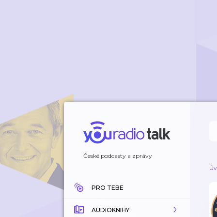
České podcasty a zprávy
Úv
PRO TEBE
AUDIOKNIHY