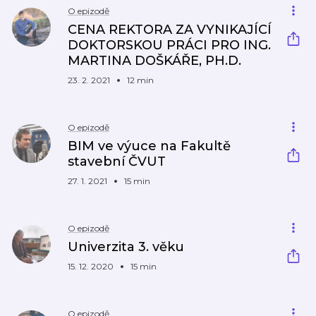
O epizodě
CENA REKTORA ZA VYNIKAJÍCÍ
DOKTORSKOU PRÁCI PRO ING.
MARTINA DOŠKÁŘE, PH.D.
23. 2. 2021
12 min
O epizodě
BIM ve výuce na Fakultě
stavební ČVUT
27. 1. 2021
15 min
O epizodě
Univerzita 3. věku
15. 12. 2020
15 min
O epizodě