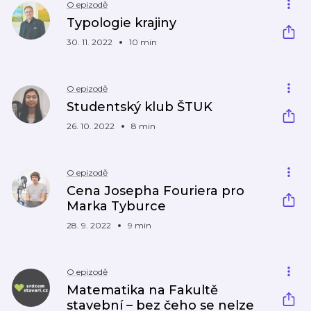
O epizodě
Typologie krajiny
30. 11. 2022
10 min
O epizodě
Studentský klub ŠTUK
26. 10. 2022
8 min
O epizodě
Cena Josepha Fouriera pro
Marka Tyburce
28. 9. 2022
9 min
O epizodě
Matematika na Fakultě
stavební – bez čeho se nelze