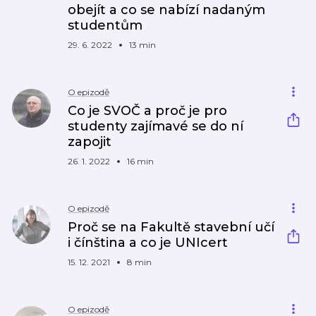
obejít a co se nabízí nadaným
studentům
29. 6. 2022
13 min
O epizodě
Co je SVOČ a proč je pro
studenty zajímavé se do ní
zapojit
26. 1. 2022
16 min
O epizodě
Proč se na Fakultě stavební učí
i čínština a co je UNIcert
15. 12. 2021
8 min
O epizodě