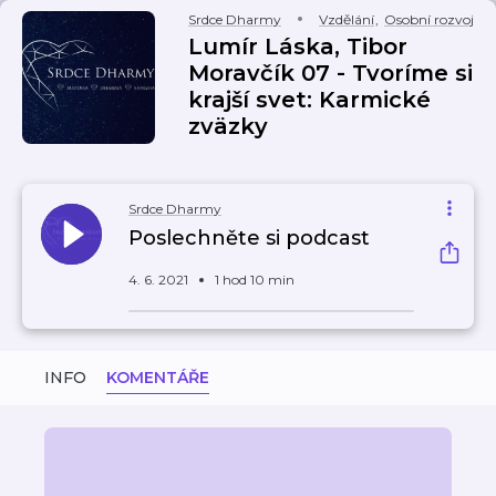
Srdce Dharmy
Vzdělání
,
Osobní rozvoj
Lumír Láska, Tibor
Moravčík 07 - Tvoríme si
krajší svet: Karmické
zväzky
Srdce Dharmy
Poslechněte si podcast
4. 6. 2021
1 hod 10 min
INFO
KOMENTÁŘE