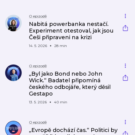
O epizodě
Nabitá powerbanka nestačí.
Experiment otestoval, jak jsou
Češi připraveni na krizi
14. 5. 2026
28 min
O epizodě
„Byl jako Bond nebo John
Wick.“ Badatel připomíná
českého odbojáře, který děsil
Gestapo
13. 5. 2026
40 min
O epizodě
„Evropě dochází čas.“ Politici by