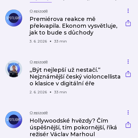
O epizodě
Premiérova reakce mě
překvapila. Ekonom vysvětluje,
jak to bude s důchody
3. 6. 2026
33 min
O epizodě
„Být nejlepší už nestačí.“
Nejznámější český violoncellista
o klasice v digitální éře
2. 6. 2026
33 min
O epizodě
Hollywoodské hvězdy? Čím
úspěšnější, tím pokornější, říká
režisér Václav Marhoul