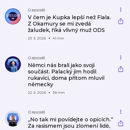
O epizodě
V čem je Kupka lepší než Fiala.
Z Okamury se mi zvedá
žaludek, říká vlivný muž ODS
23. 5. 2026
41 min
O epizodě
Němci nás brali jako svoji
součást. Palacký jim hodil
rukavici, doma přitom mluvil
německy
22. 5. 2026
36 min
O epizodě
„No tak mi povídejte o opicích.“
Za rasismem jsou zlomení lidé,