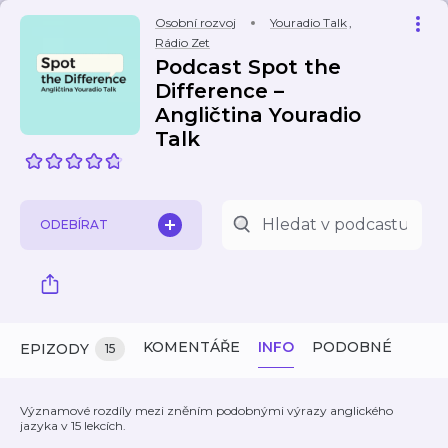
Osobní rozvoj
Youradio Talk
,
Rádio Zet
Podcast Spot the
Difference –
Angličtina Youradio
Talk
ODEBÍRAT
KOMENTÁŘE
INFO
PODOBNÉ
EPIZODY
15
Významové rozdíly mezi zněním podobnými výrazy anglického
jazyka v 15 lekcích.