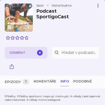
Sport
Michal Kudrna
Podcast
SportigoCast
ODEBÍRAT
KOMENTÁŘE
INFO
PODOBNÉ
EPIZODY
7
Příběhy. Příběhy sportovní, inspirují, motivující. A někdy také tajemné
nebo historické. A někdy mimo kategorie.