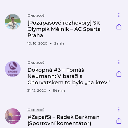
O epizodě
[Pozápasové rozhovory] SK
Olympik Mělník – AC Sparta
Praha
10. 10. 2020
2 min
O epizodě
Dokopná #3 – Tomáš
Neumann: V baráži s
Chorvatskem to bylo „na krev“
31. 12. 2020
54 min
O epizodě
#ZapařSi – Radek Barkman
(Sportovní komentátor)