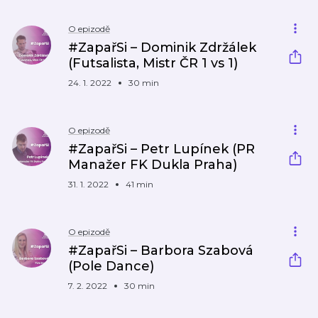
O epizodě
#ZapařSi – Dominik Zdržálek
(Futsalista, Mistr ČR 1 vs 1)
24. 1. 2022
30 min
O epizodě
#ZapařSi – Petr Lupínek (PR
Manažer FK Dukla Praha)
31. 1. 2022
41 min
O epizodě
#ZapařSi – Barbora Szabová
(Pole Dance)
7. 2. 2022
30 min