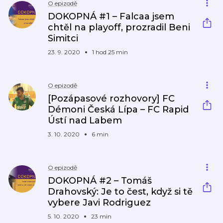
O epizodě
DOKOPNÁ #1 – Falcaa jsem
chtěl na playoff, prozradil Beni
Simitci
23. 9. 2020
1 hod 25 min
O epizodě
[Pozápasové rozhovory] FC
Démoni Česká Lípa – FC Rapid
Ústí nad Labem
3. 10. 2020
6 min
O epizodě
DOKOPNÁ #2 – Tomáš
Drahovský: Je to čest, když si tě
vybere Javi Rodriguez
5. 10. 2020
23 min