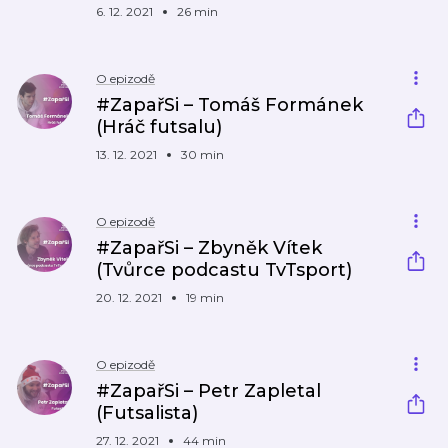
6. 12. 2021
26 min
O epizodě
#ZapařSi – Tomáš Formánek
(Hráč futsalu)
13. 12. 2021
30 min
O epizodě
#ZapařSi – Zbyněk Vítek
(Tvůrce podcastu TvTsport)
20. 12. 2021
19 min
O epizodě
#ZapařSi – Petr Zapletal
(Futsalista)
27. 12. 2021
44 min