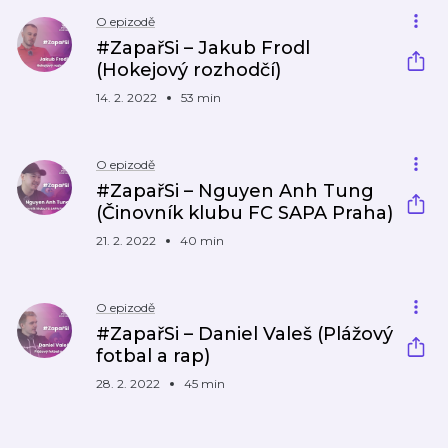
O epizodě
#ZapařSi – Jakub Frodl
(Hokejový rozhodčí)
14. 2. 2022
53 min
O epizodě
#ZapařSi – Nguyen Anh Tung
(Činovník klubu FC SAPA Praha)
21. 2. 2022
40 min
O epizodě
#ZapařSi – Daniel Valeš (Plážový
fotbal a rap)
28. 2. 2022
45 min