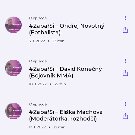
O epizodě
#ZapařSi – Ondřej Novotný
(Fotbalista)
3. 1. 2022
33 min
O epizodě
#ZapařSi – David Konečný
(Bojovník MMA)
10. 1. 2022
35 min
O epizodě
#ZapařSi – Eliška Machová
(Moderátorka, rozhodčí)
17. 1. 2022
32 min