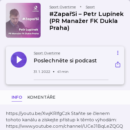
Sport Overtime
Sport
#ZapařSi – Petr Lupínek
(PR Manažer FK Dukla
Praha)
Sport Overtime
Poslechněte si podcast
31. 1. 2022
41 min
INFO
KOMENTÁŘE
https://youtu.be/XwjKRlfgCzk Staňte se členem
tohoto kanálu a získejte přístup k těmto výhodám:
https://www.youtube.com/channel/UCeJ1BqLeZQGQ