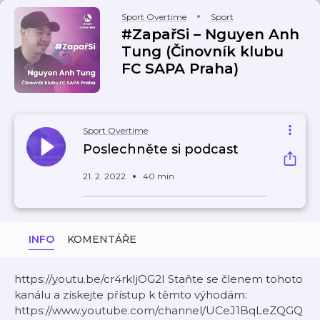
Sport Overtime
Sport
#ZapařSi – Nguyen Anh
Tung (Činovník klubu
FC SAPA Praha)
Sport Overtime
Poslechněte si podcast
21. 2. 2022
40 min
INFO
KOMENTÁŘE
https://youtu.be/cr4rkIjOG2I Staňte se členem tohoto
kanálu a získejte přístup k těmto výhodám:
https://www.youtube.com/channel/UCeJ1BqLeZQGQ