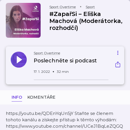
Sport Overtime
Sport
#ZapařSi – Eliška
Machová (Moderátorka,
rozhodčí)
Sport Overtime
Poslechněte si podcast
17. 1. 2022
32 min
INFO
KOMENTÁŘE
https://youtu.be/QDEnYqUnSjY Staňte se členem
tohoto kanálu a získejte přístup k těmto výhodám:
https://www.youtube.com/channel/UCeJ1BqLeZQGQ