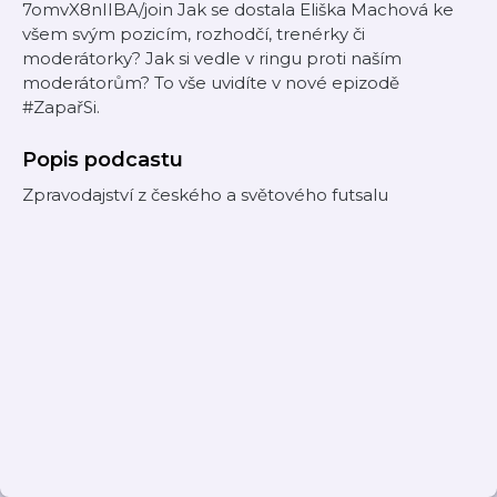
7omvX8nIIBA/join Jak se dostala Eliška Machová ke
všem svým pozicím, rozhodčí, trenérky či
moderátorky? Jak si vedle v ringu proti naším
moderátorům? To vše uvidíte v nové epizodě
#ZapařSi.
Popis podcastu
Zpravodajství z českého a světového futsalu