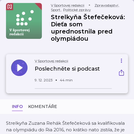
V športovej redakcii
Zpravodajství
,
Sport
,
Politické zprávy
Strelkyňa Štefečeková:
Dieťa som
uprednostnila pred
olympiádou
V športovej redakcii
Poslechněte si podcast
9. 12. 2023
44 min
INFO
KOMENTÁŘE
Strelkyňa Zuzana Rehák Štefečeková sa kvalifikovala
na olympiádu do Ria 2016, no krátko nato zistila, že je