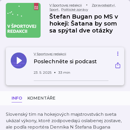
V športovej redakcii
Zpravodajství
,
Sport
,
Politické zprávy
Štefan Bugan po MS v
hokeji: Šatana by som
sa spýtal dve otázky
V športovej redakcii
Poslechněte si podcast
23. 5. 2025
33 min
INFO
KOMENTÁŘE
Slovenský tím na hokejových majstrovstvách sveta
ukázal výkony, ktoré zodpovedajú oslabenej zostave,
ale podľa reportéra Denníka N Štefana Bugana