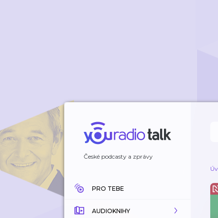
České podcasty a zprávy
Úv
PRO TEBE
AUDIOKNIHY