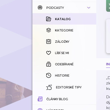
PODCASTY
KATALOG
KOUPENÉ
KATALOG
KATEGORIE
KATEGORIE
ZÁLOŽKY
ZÁLOŽKY
HISTORIE
LÍBÍ SE MI
I
ODEBÍRANÉ
HISTORIE
„D
zl
EDITORSKÉ TIPY
kv
Do
ČLÁNKY BLOG
dý
ko