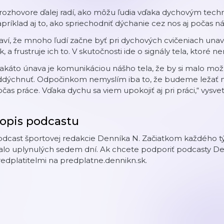
rozhovore ďalej radí, ako môžu ľudia vďaka dychovým techni
príklad aj to, ako spriechodniť dýchanie cez nos aj počas n
aví, že mnoho ľudí začne byť pri dychových cvičeniach una
k, a frustruje ich to. V skutočnosti ide o signály tela, ktoré 
akáto únava je komunikáciou nášho tela, že by si malo mo
ddýchnuť. Odpočinkom nemyslím iba to, že budeme ležať n
čas práce. Vďaka dychu sa viem upokojiť aj pri práci,“ vysvet
opis podcastu
dcast športovej redakcie Denníka N. Začiatkom každého tý
alo uplynulých sedem dní. Ak chcete podporiť podcasty De
edplatitelmi na predplatne.dennikn.sk.