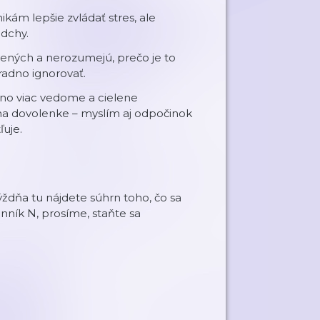
kám lepšie zvládať stres, ale
ádchy.
vených a nerozumejú, prečo je to
neradno ignorovať.
žno viac vedome a cielene
a dovolenke – myslím aj odpočinok
ľuje.
ždňa tu nájdete súhrn toho, čo sa
nník N, prosíme, staňte sa