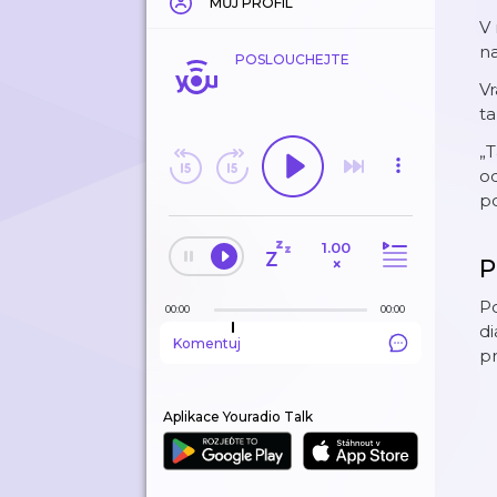
MŮJ PROFIL
V 
na
POSLOUCHEJTE
Vr
ta
„T
o
po
1.00
×
P
Po
00:00
00:00
di
Komentuj
pr
Aplikace Youradio Talk