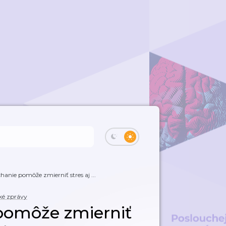
anie pomôže zmierniť stres aj ...
cké zprávy
pomôže zmierniť