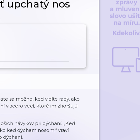
iť upchatý nos
te sa možno, keď vidíte rady, ako
aní viacero vecí, ktoré im zhoršujú
epších návykov pri dýchaní. „Keď
ako keď dýcham nosom,“ vraví
o dýchaní.