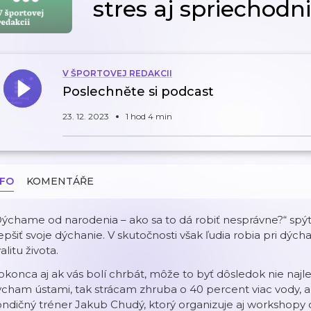
stres aj spriechodn
V ŠPORTOVEJ REDAKCII
Poslechněte si podcast
23. 12. 2023
1 hod 4 min
NFO
KOMENTÁŘE
ýchame od narodenia – ako sa to dá robiť nesprávne?“ spýta
epšiť svoje dýchanie. V skutočnosti však ľudia robia pri dých
alitu života.
konca aj ak vás bolí chrbát, môže to byť dôsledok nie najl
cham ústami, tak strácam zhruba o 40 percent viac vody, 
ndičný tréner Jakub Chudý, ktorý organizuje aj workshopy 