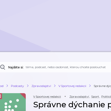
Najděte si:
od
Podcasty
Zpravodajství
V športovej redakcii
Správne dých
V športovej redakcii
Zpravodajství
,
Sport
,
Politi
Správne dýchanie 