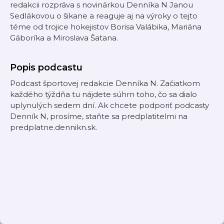
redakcii rozpráva s novinárkou Denníka N Janou
Sedlákovou o šikane a reaguje aj na výroky o tejto
téme od trojice hokejistov Borisa Valábika, Mariána
Gáboríka a Miroslava Šatana.
Popis podcastu
Podcast športovej redakcie Denníka N. Začiatkom
každého týždňa tu nájdete súhrn toho, čo sa dialo
uplynulých sedem dní. Ak chcete podporiť podcasty
Denník N, prosíme, staňte sa predplatitelmi na
predplatne.dennikn.sk.