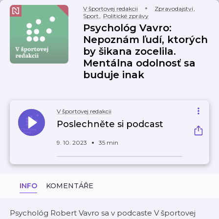
V športovej redakcii
Zpravodajství
,
Sport
,
Politické zprávy
Psychológ Vavro:
Nepoznám ľudí, ktorých
by šikana zocelila.
Mentálna odolnosť sa
buduje inak
V športovej redakcii
Poslechněte si podcast
9. 10. 2023
35 min
INFO
KOMENTÁŘE
Psychológ Robert Vavro sa v podcaste V športovej