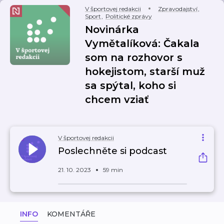
V športovej redakcii
Zpravodajství
,
Sport
,
Politické zprávy
Novinárka
Vymětalíková: Čakala
som na rozhovor s
hokejistom, starší muž
sa spýtal, koho si
chcem vziať
V športovej redakcii
Poslechněte si podcast
21. 10. 2023
59 min
INFO
KOMENTÁŘE