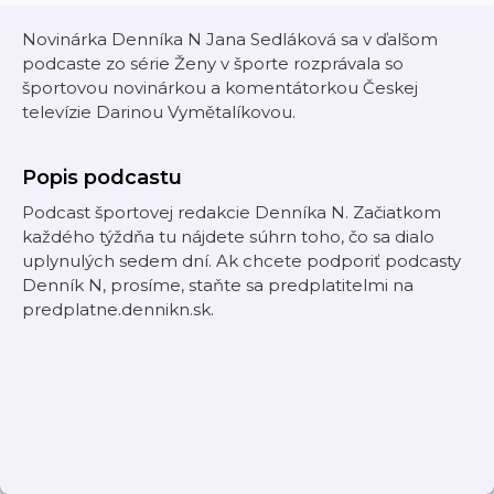
Novinárka Denníka N Jana Sedláková sa v ďalšom
podcaste zo série Ženy v športe rozprávala so
športovou novinárkou a komentátorkou Českej
televízie Darinou Vymětalíkovou.
Popis podcastu
Podcast športovej redakcie Denníka N. Začiatkom
každého týždňa tu nájdete súhrn toho, čo sa dialo
uplynulých sedem dní. Ak chcete podporiť podcasty
Denník N, prosíme, staňte sa predplatitelmi na
predplatne.dennikn.sk.