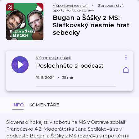
V športovej redakcii
Zpravodajství
,
Sport
,
Politické zprávy
Bugan a Šášky z MS:
Slafkovský nesmie hrať
sebecky
V športovej redakcii
Poslechněte si podcast
19. 5. 2024
35 min
INFO
KOMENTÁŘE
Slovenskí hokejisti v sobotu na MS v Ostrave zdolali
Francúzsko 4:2. Moderátorka Jana Sedláková sa v
podcaste Bugan a Šášky z MS rozpráva s reportérmi