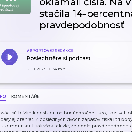
oklamali čísla. Na 
stačila 14-percentn
pravdepodobnosť
V ŠPORTOVEJ REDAKCII
Poslechněte si podcast
17. 10. 2023
34 min
NFO
KOMENTÁŘE
lováci sú blízko k postupu na budúcoročné Euro, za istýc
pasy aj prehrať. Z posledných dvoch zápasov získali tri body,
Luxembursku. Hrali však tak zle, že podľa pravdepodobnos