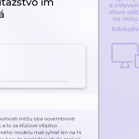
víťazstvo im
á
h okolností môžu oba novembrové
 a to za kľúčové víťaztvo
tného modelu mali vyhrať len na 14