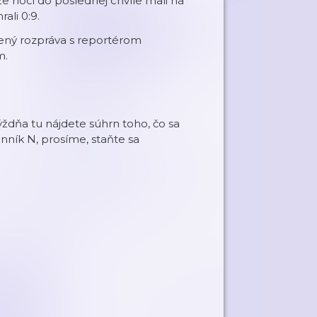
že hoci do poslednej chvíle mali na
ali 0:9.
ený rozpráva s reportérom
m.
ždňa tu nájdete súhrn toho, čo sa
nník N, prosíme, staňte sa