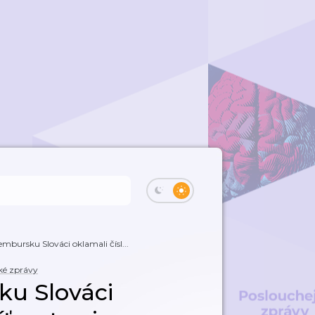
embursku Slováci oklamali čísl...
cké zprávy
ku Slováci