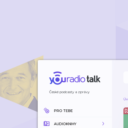
České podcasty a zprávy
Úv
PRO TEBE
AUDIOKNIHY