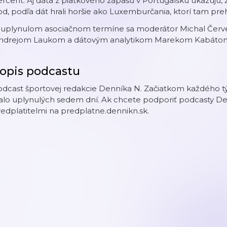
rcent. Aj dáta z piatkového zápasu v Portugalsku ukazujú, 
d, podľa dát hrali horšie ako Luxemburčania, ktorí tam prehr
 uplynulom asociačnom termíne sa moderátor Michal Červ
ndrejom Laukom a dátovým analytikom Marekom Kabáto
opis podcastu
dcast športovej redakcie Denníka N. Začiatkom každého tý
alo uplynulých sedem dní. Ak chcete podporiť podcasty De
edplatitelmi na predplatne.dennikn.sk.