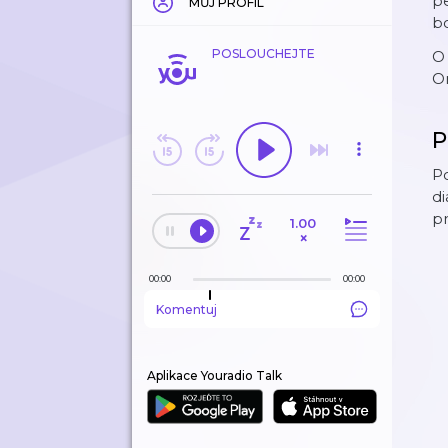
pe
MŮJ PROFIL
bo
POSLOUCHEJTE
O
O
P
Po
di
pr
1.00
×
00:00
00:00
Komentuj
Aplikace Youradio Talk