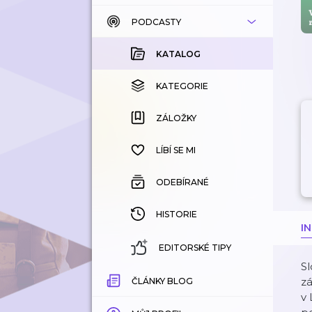
PODCASTY
KATALOG
KOUPENÉ
KATALOG
KATEGORIE
KATEGORIE
ZÁLOŽKY
ZÁLOŽKY
HISTORIE
LÍBÍ SE MI
ODEBÍRANÉ
HISTORIE
I
EDITORSKÉ TIPY
S
zá
ČLÁNKY BLOG
v 