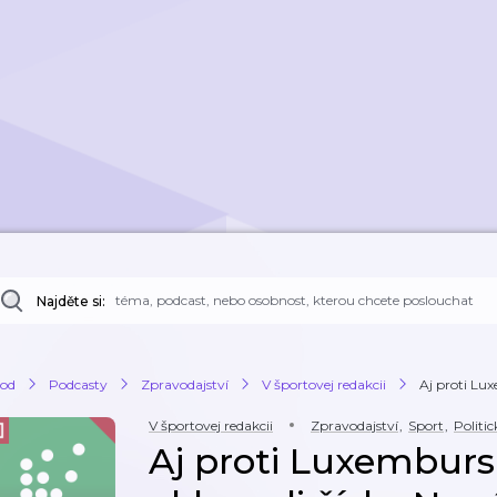
Najděte si:
od
Podcasty
Zpravodajství
V športovej redakcii
Aj proti Lux
V športovej redakcii
Zpravodajství
,
Sport
,
Politi
Aj proti Luxemburs